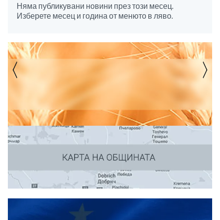
Няма публикувани новини през този месец.
Изберете месец и година от менюто в ляво.