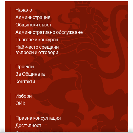
Начало
Администрация
Общински съвет
Административно обслужване
Търгове и конкурси
Най-често срещани
въпроси и отговори
Проекти
За Общината
Контакти
Избори
ОИК
Правна консултация
Достъпност
Защита на личните данни