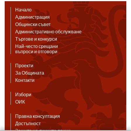
Начало
Администрация
Общински съвет
Административно обслужване
Търгове и конкурси
Най-често срещани
въпроси и отговори
Проекти
За Общината
Контакти
Избори
ОИК
Правна консултация
Достъпност
Защита на личните данни