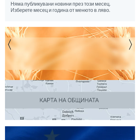
Няма публикувани новини през този месец.
Изберете месец и година от менюто в ляво.