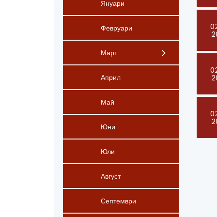
Януари
0
Февруари
2
Март
0
2
Април
Май
0
2
Юни
Юли
Август
Септември