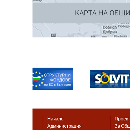
Начало
Проек
Администрация
За Об