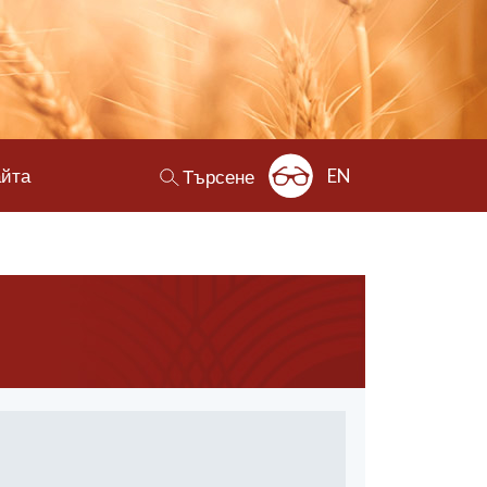
айта
EN
Търсене