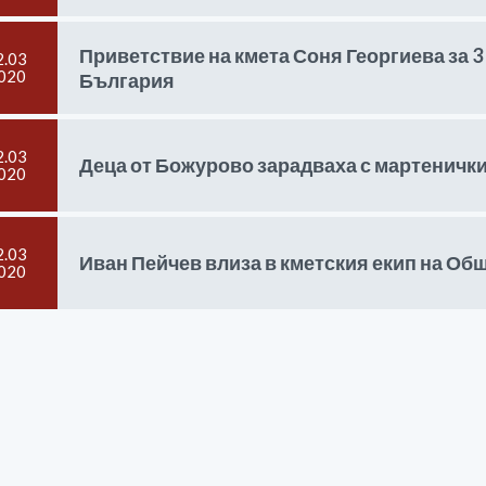
Приветствие на кмета Соня Георгиева за 3
2.03
020
България
2.03
Деца от Божурово зарадваха с мартеничк
020
2.03
Иван Пейчев влиза в кметския екип на Об
020