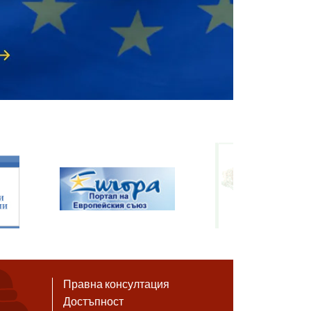
Правна консултация
Достъпност