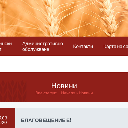
ински
Административно
Контакти
Карта на с
т
обслужване
Новини
Вие сте тук:
Начало
Новини
5.03
БЛАГОВЕЩЕНИЕ Е!
020