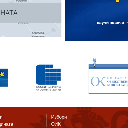
ти
Избори
щината
ОИК