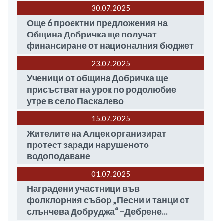
30.07
2025
Още 6 проектни предложения на
Община Добричка ще получат
финансиране от националния бюджет
23.07
2025
Ученици от община Добричка ще
присъстват на урок по родолюбие
утре в село Паскалево
15.07
2025
Жителите на Алцек организират
протест заради нарушеното
водоподаване
01.07
2025
Наградени участници във
фолклорния събор „Песни и танци от
слънчева Добруджа“ –Дебрене...