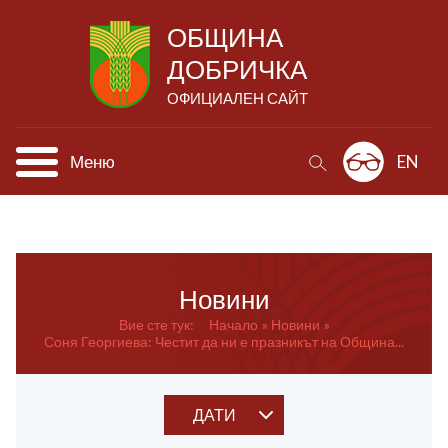
ОБЩИНА
ДОБРИЧКА
ОФИЦИАЛЕН САЙТ
Меню
EN
Новини
Вие сте тук:
Начало
Новини
Соня Георгиева: Честит да ни е празникът на Община...
ДАТИ