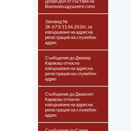
Добри дол от състава на
Военновъздушните сили
Заповед №
ЗК-673/11.06.2026г. за
извършване на адресна
регистрация на служебен
адрес
Съобщение до Джанер
Каракаш относно
извършване на адресна
регистрация на служебен
адрес
Съобщение до Джансел
Каракаш относно
извършване на адресна
регистрация на служебен
адрес
Съобщение до Сание