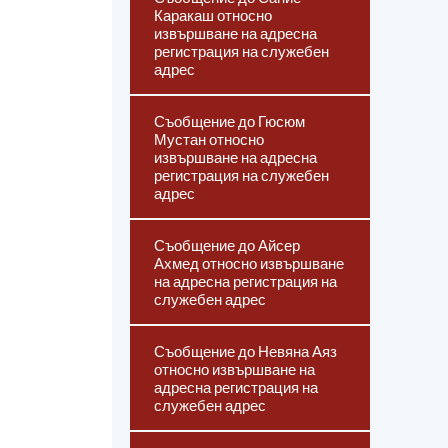
Каракаш относно
извършване на адресна
регистрация на служебен
адрес
Съобщение до Гюсюм
Мустан относно
извършване на адресна
регистрация на служебен
адрес
Съобщение до Айсер
Ахмед относно извършване
на адресна регистрация на
служебен адрес
Съобщение до Невяна Аяз
относно извършване на
адресна регистрация на
служебен адрес