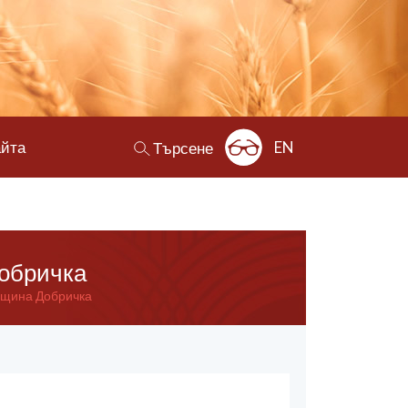
айта
EN
Търсене
Добричка
бщина Добричка