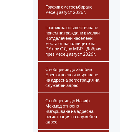
График сметосъбиране
месец август 2026г.
График за осъществяване
прием на граждани в малки
и отдалечени населени
места от началниците на
РУ при ОД на МВР - Добрич
през месец август 2026г.
Съобщение до Зюлбие
Ерен относно извършване
на адресна регистрация на
служебен адрес
Съобщение до Назиф
Мехмед относно
извършване на адресна
регистрация на служебен
адрес