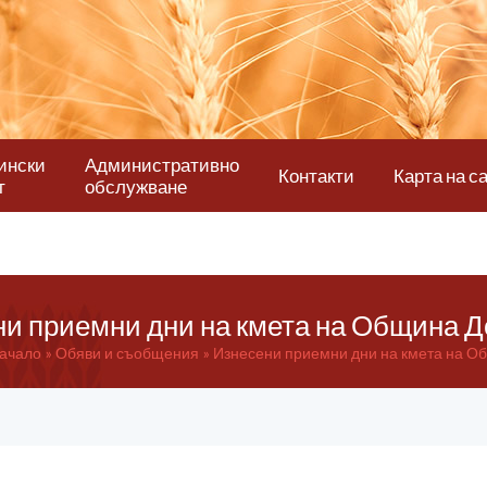
ински
Административно
Контакти
Карта на с
т
обслужване
и приемни дни на кмета на Община 
ачало
Обяви и съобщения
Изнесени приемни дни на кмета на О