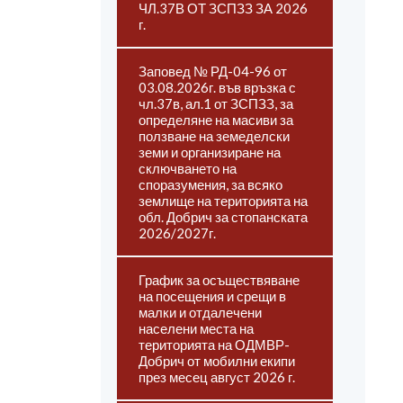
ЧЛ.37В ОТ ЗСПЗЗ ЗА 2026
г.
Заповед № РД-04-96 от
03.08.2026г. във връзка с
чл.37в, ал.1 от ЗСПЗЗ, за
определяне на масиви за
ползване на земеделски
земи и организиране на
сключването на
споразумения, за всяко
землище на територията на
обл. Добрич за стопанската
2026/2027г.
График за осъществяване
на посещения и срещи в
малки и отдалечени
населени места на
територията на ОДМВР-
Добрич от мобилни екипи
през месец август 2026 г.