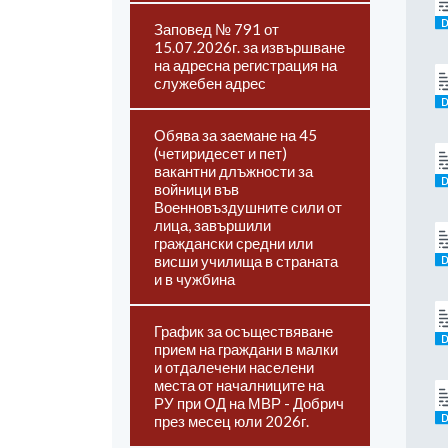
Заповед № 791 от
15.07.2026г. за извършване
на адресна регистрация на
служебен адрес
Обява за заемане на 45
(четиридесет и пет)
вакантни длъжности за
войници във
Военновъздушните сили от
лица, завършили
граждански средни или
висши училища в страната
и в чужбина
График за осъществяване
прием на граждани в малки
и отдалечени населени
места от началниците на
РУ при ОД на МВР - Добрич
през месец юли 2026г.