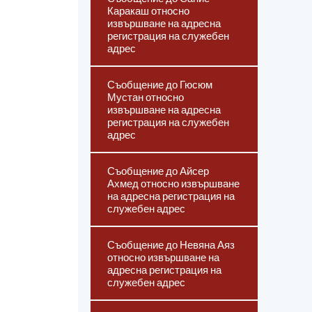
Каракаш относно
извършване на адресна
регистрация на служебен
адрес
Съобщение до Гюсюм
Мустан относно
извършване на адресна
регистрация на служебен
адрес
Съобщение до Айсер
Ахмед относно извършване
на адресна регистрация на
служебен адрес
Съобщение до Невяна Аяз
относно извършване на
адресна регистрация на
служебен адрес