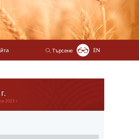
айта
EN
Търсене
г.
и 2021 г.