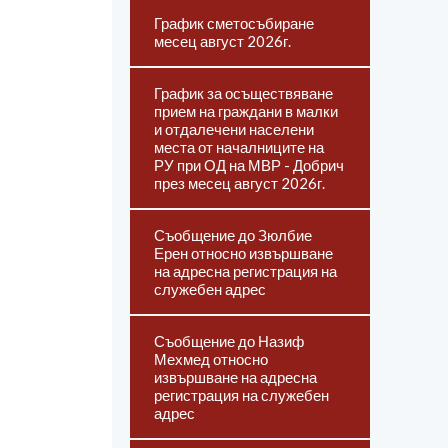
График сметосъбиране
месец август 2026г.
График за осъществяване
прием на граждани в малки
и отдалечени населени
места от началниците на
РУ при ОД на МВР - Добрич
през месец август 2026г.
Съобщение до Зюлбие
Ерен относно извършване
на адресна регистрация на
служебен адрес
Съобщение до Назиф
Мехмед относно
извършване на адресна
регистрация на служебен
адрес