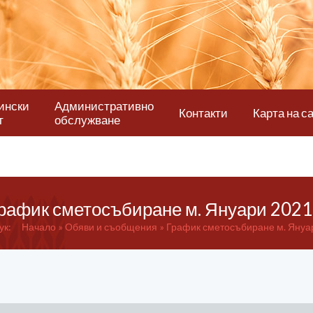
ински
Административно
Контакти
Карта на с
т
обслужване
рафик сметосъбиране м. Януари 2021 
ук:
Начало
Обяви и съобщения
График сметосъбиране м. Януар