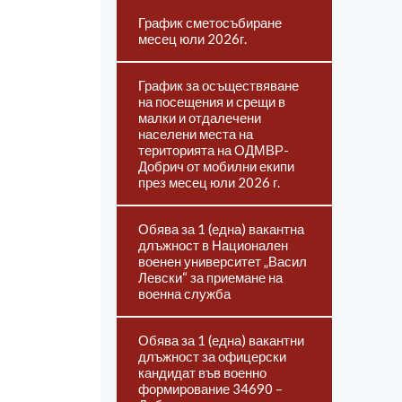
График сметосъбиране
месец юли 2026г.
График за осъществяване
на посещения и срещи в
малки и отдалечени
населени места на
територията на ОДМВР-
Добрич от мобилни екипи
през месец юли 2026 г.
Обява за 1 (една) вакантна
длъжност в Национален
военен университет „Васил
Левски“ за приемане на
военна служба
Обява за 1 (една) вакантни
длъжност за офицерски
кандидат във военно
формирование 34690 –