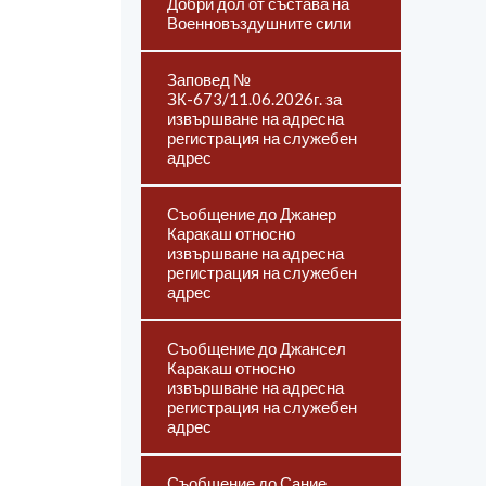
Добри дол от състава на
Военновъздушните сили
Заповед №
ЗК-673/11.06.2026г. за
извършване на адресна
регистрация на служебен
адрес
Съобщение до Джанер
Каракаш относно
извършване на адресна
регистрация на служебен
адрес
Съобщение до Джансел
Каракаш относно
извършване на адресна
регистрация на служебен
адрес
Съобщение до Сание