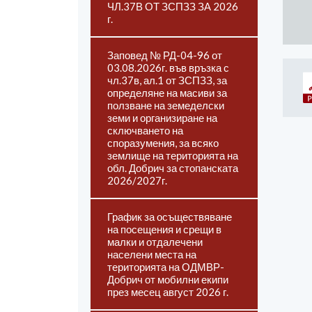
ЧЛ.37В ОТ ЗСПЗЗ ЗА 2026
г.
Заповед № РД-04-96 от
03.08.2026г. във връзка с
чл.37в, ал.1 от ЗСПЗЗ, за
определяне на масиви за
ползване на земеделски
земи и организиране на
сключването на
споразумения, за всяко
землище на територията на
обл. Добрич за стопанската
2026/2027г.
График за осъществяване
на посещения и срещи в
малки и отдалечени
населени места на
територията на ОДМВР-
Добрич от мобилни екипи
през месец август 2026 г.