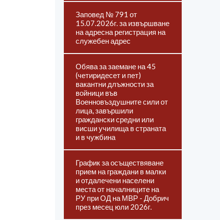
Заповед № 791 от
15.07.2026г. за извършване
на адресна регистрация на
служебен адрес
Обява за заемане на 45
(четиридесет и пет)
вакантни длъжности за
войници във
Военновъздушните сили от
лица, завършили
граждански средни или
висши училища в страната
и в чужбина
График за осъществяване
прием на граждани в малки
и отдалечени населени
места от началниците на
РУ при ОД на МВР - Добрич
през месец юли 2026г.