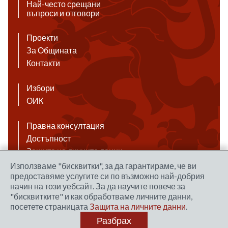
Най-често срещани
въпроси и отговори
Проекти
За Общината
Контакти
Избори
ОИК
Правна консултация
Достъпност
Защита на личните данни
Антикорупция
Използваме "бисквитки", за да гарантираме, че ви
предоставяме услугите си по възможно най-добрия
Връзки
начин на този уебсайт. За да научите повече за
"бисквитките" и как обработваме личните данни,
посетете страницата
Защита на личните данни
.
Правила за ползване на сайта
Разбрах
Уеб дизайн и хостинг: NEO MEDIA