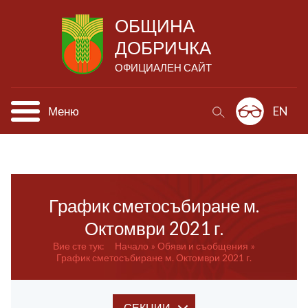
ОБЩИНА
ДОБРИЧКА
ОФИЦИАЛЕН САЙТ
Меню
EN
График сметосъбиране м.
Октомври 2021 г.
Вие сте тук:
Начало
Обяви и съобщения
График сметосъбиране м. Октомври 2021 г.
СЕКЦИИ