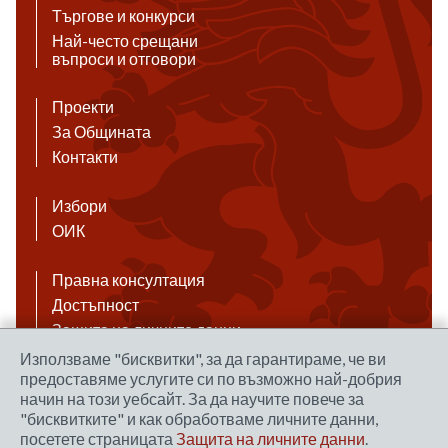
Търгове и конкурси
Най-често срещани
въпроси и отговори
Проекти
За Общината
Контакти
Избори
ОИК
Правна консултация
Достъпност
Защита на личните данни
Антикорупция
Използваме "бисквитки", за да гарантираме, че ви
предоставяме услугите си по възможно най-добрия
Връзки
начин на този уебсайт. За да научите повече за
"бисквитките" и как обработваме личните данни,
посетете страницата
Защита на личните данни
.
Правила за ползване на сайта