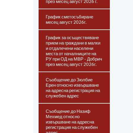
през месец август 2026 г.
График сметосъбиране
месец август 2026г.
График за осъществяване
прием на граждани в малки
и отдалечени населени
места от началниците на
РУ при ОД на МВР - Добрич
през месец август 2026г.
Съобщение до Зюлбие
Ерен относно извършване
на адресна регистрация на
служебен адрес
Съобщение до Назиф
Мехмед относно
извършване на адресна
регистрация на служебен
адрес