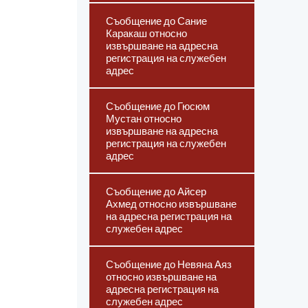
Съобщение до Сание
Каракаш относно
извършване на адресна
регистрация на служебен
адрес
Съобщение до Гюсюм
Мустан относно
извършване на адресна
регистрация на служебен
адрес
Съобщение до Айсер
Ахмед относно извършване
на адресна регистрация на
служебен адрес
Съобщение до Невяна Аяз
относно извършване на
адресна регистрация на
служебен адрес