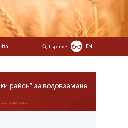
айта
EN
Търсене
ки район" за водовземане -
 за водите на...