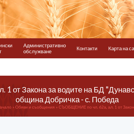
ински
Административно
Контакти
Карта на с
т
обслужване
 1 от Закона за водите на БД "Дунавс
община Добричка - с. Победа
ачало
Обяви и съобщения
СЪОБЩЕНИЕ по чл. 62а, ал. 1 от Закона