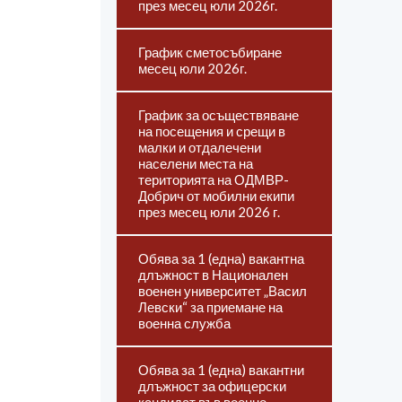
през месец юли 2026г.
График сметосъбиране
месец юли 2026г.
График за осъществяване
на посещения и срещи в
малки и отдалечени
населени места на
територията на ОДМВР-
Добрич от мобилни екипи
през месец юли 2026 г.
Обява за 1 (една) вакантна
длъжност в Национален
военен университет „Васил
Левски“ за приемане на
военна служба
Обява за 1 (една) вакантни
длъжност за офицерски