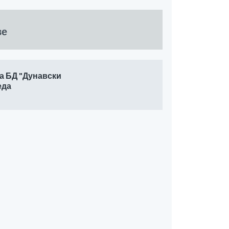
ве
на БД "Дунавски
еда