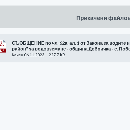
Прикачени файло
СЪОБЩЕНИЕ по чл. 62а, ал. 1 от Закона за водите 
район" за водовземане - община Добричка - с. Поб
Качен 06.11.2023
227.7 KB