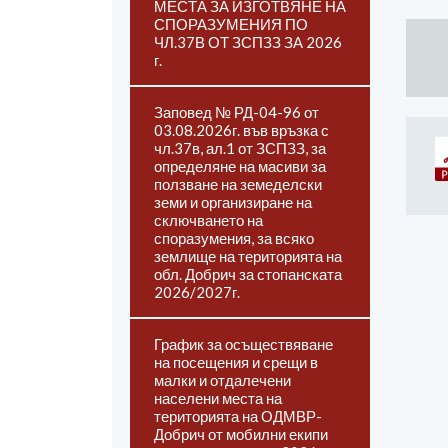
МЕСТА ЗА ИЗГОТВЯНЕ НА
СПОРАЗУМЕНИЯ ПО
ЧЛ.37В ОТ ЗСПЗЗ ЗА 2026
г.
Заповед № РД-04-96 от
03.08.2026г. във връзка с
чл.37в, ал.1 от ЗСПЗЗ, за
определяне на масиви за
ползване на земеделски
земи и организиране на
сключването на
споразумения, за всяко
землище на територията на
обл. Добрич за стопанската
2026/2027г.
График за осъществяване
на посещения и срещи в
малки и отдалечени
населени места на
територията на ОДМВР-
Добрич от мобилни екипи