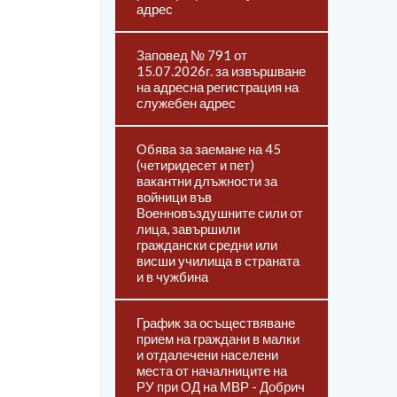
адрес
Заповед № 791 от
15.07.2026г. за извършване
на адресна регистрация на
служебен адрес
Обява за заемане на 45
(четиридесет и пет)
вакантни длъжности за
войници във
Военновъздушните сили от
лица, завършили
граждански средни или
висши училища в страната
и в чужбина
График за осъществяване
прием на граждани в малки
и отдалечени населени
места от началниците на
РУ при ОД на МВР - Добрич