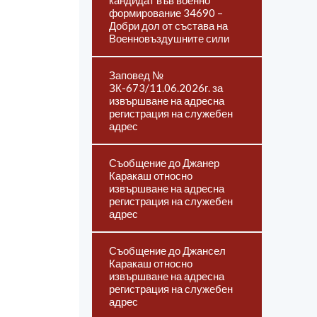
кандидат във военно
формирование 34690 –
Добри дол от състава на
Военновъздушните сили
Заповед №
ЗК-673/11.06.2026г. за
извършване на адресна
регистрация на служебен
адрес
Съобщение до Джанер
Каракаш относно
извършване на адресна
регистрация на служебен
адрес
Съобщение до Джансел
Каракаш относно
извършване на адресна
регистрация на служебен
адрес