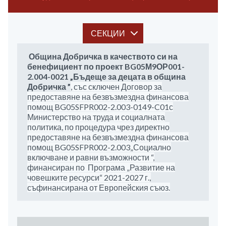
СЕКЦИИ
Община Добричка в качеството си на
бенефициент по проект
BG05М9ОР001-
2.004-00
21
„Бъдеще за децата в община
Добричка ”
, със сключен Договор за
предоставяне на безвъзмездна финансова
помощ BG05SFPR002-2.003-0149-C01с
Министерство на труда и социалната
политика, по процедура чрез директно
предоставяне на безвъзмездна финансова
помощ BG05SFPR002-2.003„Социално
включване и равни възможности “,
финансиран по Програма „Развитие на
човешките ресурси“ 2021-2027 г.,
съфинансирана от Европейския съюз.