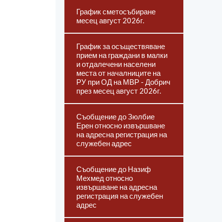
График сметосъбиране
месец август 2026г.
График за осъществяване
прием на граждани в малки
и отдалечени населени
места от началниците на
РУ при ОД на МВР - Добрич
през месец август 2026г.
Съобщение до Зюлбие
Ерен относно извършване
на адресна регистрация на
служебен адрес
Съобщение до Назиф
Мехмед относно
извършване на адресна
регистрация на служебен
адрес