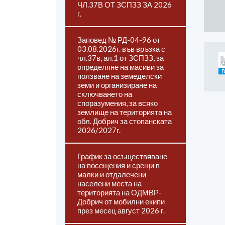
ЧЛ.37В ОТ ЗСПЗЗ ЗА 2026
г.
Заповед № РД-04-96 от
03.08.2026г. във връзка с
чл.37в, ал.1 от ЗСПЗЗ, за
определяне на масиви за
ползване на земеделски
земи и организиране на
сключването на
споразумения, за всяко
землище на територията на
обл. Добрич за стопанската
2026/2027г.
График за осъществяване
на посещения и срещи в
малки и отдалечени
населени места на
територията на ОДМВР-
Добрич от мобилни екипи
през месец август 2026 г.