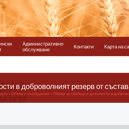
ински
Административно
Контакти
Карта на с
т
обслужване
сти в доброволният резерв от съста
чало
Обяви и съобщения
Обява за свободни длъжности в добровол