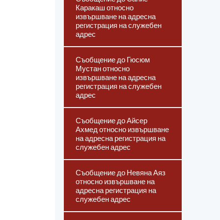
Каракаш относно
извършване на адресна
регистрация на служебен
адрес
Съобщение до Гюсюм
Мустан относно
извършване на адресна
регистрация на служебен
адрес
Съобщение до Айсер
Ахмед относно извършване
на адресна регистрация на
служебен адрес
Съобщение до Невяна Аяз
относно извършване на
адресна регистрация на
служебен адрес