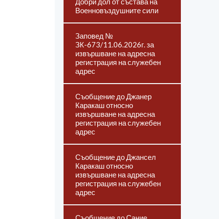
Добри дол от състава на
Военновъздушните сили
Заповед №
ЗК-673/11.06.2026г. за
извършване на адресна
регистрация на служебен
адрес
Съобщение до Джанер
Каракаш относно
извършване на адресна
регистрация на служебен
адрес
Съобщение до Джансел
Каракаш относно
извършване на адресна
регистрация на служебен
адрес
Съобщение до Сание