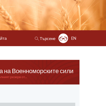
айта
EN
Търсене
ва на Военноморските сили
ният резерв от...