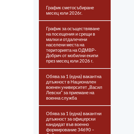
График сметосъбиране
месец юли 2026г.
График за осъществяване
на посещения и срещи в
малки и отдалечени
населени места на
територията на ОДМВР-
Добрич от мобилни екипи
през месец юли 2026 г.
Обява за 1 (една) вакантна
длъжност в Национален
военен университет „Васил
Левски“ за приемане на
военна служба
Обява за 1 (една) вакантни
длъжност за офицерски
кандидат във военно
формирование 34690 –