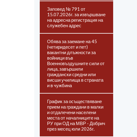
Заповед № 791 от
15.07.2026г. за извършване
на адресна регистрация на
служебен адрес
Обява за заемане на 45
(четиридесет и пет)
вакантни длъжности за
войници във
Военновъздушните сили от
лица, завършили
граждански средни или
висши училища в страната
и в чужбина
График за осъществяване
прием на граждани в малки
и отдалечени населени
места от началниците на
РУ при ОД на МВР - Добрич
през месец юли 2026г.