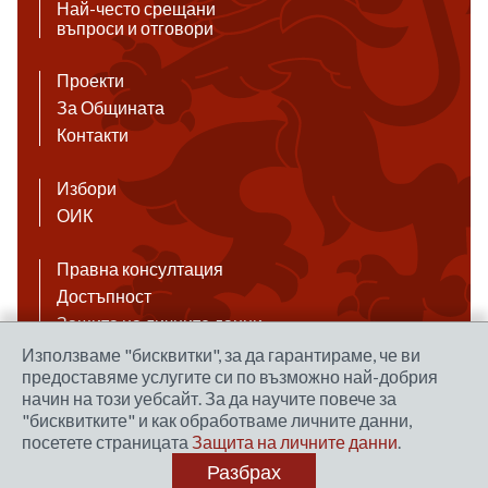
Най-често срещани
въпроси и отговори
Проекти
За Общината
Контакти
Избори
ОИК
Правна консултация
Достъпност
Защита на личните данни
Антикорупция
Използваме "бисквитки", за да гарантираме, че ви
предоставяме услугите си по възможно най-добрия
Връзки
начин на този уебсайт. За да научите повече за
"бисквитките" и как обработваме личните данни,
посетете страницата
Защита на личните данни
.
Правила за ползване на сайта
Разбрах
Уеб дизайн и хостинг: NEO MEDIA