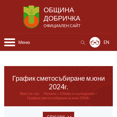
ОБЩИНА
ДОБРИЧКА
ОФИЦИАЛЕН САЙТ
Меню
EN
График сметосъбиране м.юни
2024г.
Вие сте тук:
Начало
Обяви и съобщения
График сметосъбиране м.юни 2024г.
СЕКЦИИ