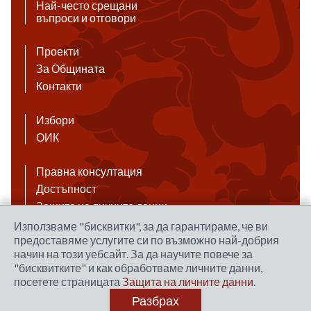
Най-често срещани
въпроси и отговори
Проекти
За Общината
Контакти
Избори
ОИК
Правна консултация
Достъпност
Защита на личните данни
Антикорупция
Използваме "бисквитки", за да гарантираме, че ви
предоставяме услугите си по възможно най-добрия
Връзки
начин на този уебсайт. За да научите повече за
"бисквитките" и как обработваме личните данни,
посетете страницата
Защита на личните данни
.
Правила за ползване на сайта
Разбрах
Уеб дизайн и хостинг: NEO MEDIA