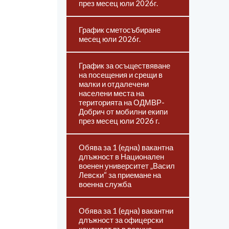
през месец юли 2026г.
График сметосъбиране
месец юли 2026г.
График за осъществяване
на посещения и срещи в
малки и отдалечени
населени места на
територията на ОДМВР-
Добрич от мобилни екипи
през месец юли 2026 г.
Обява за 1 (една) вакантна
длъжност в Национален
военен университет „Васил
Левски“ за приемане на
военна служба
Обява за 1 (една) вакантни
длъжност за офицерски