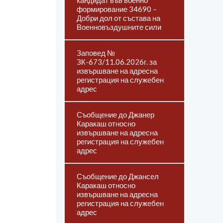
кандидат във военно
формирование 34690 –
Добри дол от състава на
Военновъздушните сили
Заповед №
ЗК-673/11.06.2026г. за
извършване на адресна
регистрация на служебен
адрес
Съобщение до Джанер
Каракаш относно
извършване на адресна
регистрация на служебен
адрес
Съобщение до Джансел
Каракаш относно
извършване на адресна
регистрация на служебен
адрес