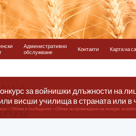
ински
Административно
Контакти
Карта на с
т
обслужване
конкурс за войнишки длъжности на ли
или висши училища в страната или в
ало
Обяви и съобщения
Обява за провеждане на конкурс за войн