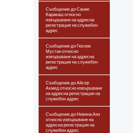
Съобщение до Сание
Каракаш относно
извършване на адресна
регистрация на служебен
адрес
Съобщение до Гюсюм
Мустан относно
извършване на адресна
регистрация на служебен
адрес
Съобщение до Айсер
Ахмед относно извършване
на адресна регистрация на
служебен адрес
Съобщение до Невяна Аяз
относно извършване на
адресна регистрация на
служебен адрес