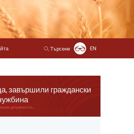
айта
EN
Търсене
ца, завършили граждански
 чужбина
ишки длъжности...