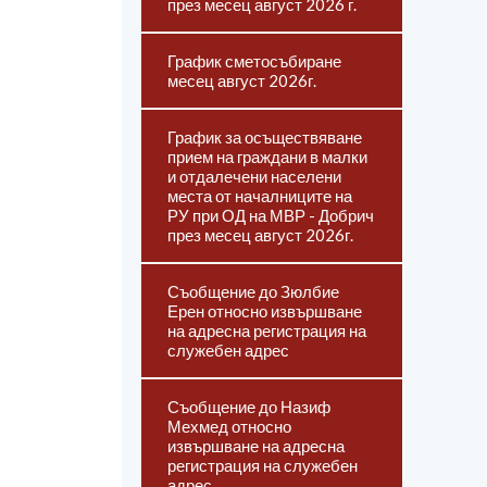
през месец август 2026 г.
График сметосъбиране
месец август 2026г.
График за осъществяване
прием на граждани в малки
и отдалечени населени
места от началниците на
РУ при ОД на МВР - Добрич
през месец август 2026г.
Съобщение до Зюлбие
Ерен относно извършване
на адресна регистрация на
служебен адрес
Съобщение до Назиф
Мехмед относно
извършване на адресна
регистрация на служебен
адрес