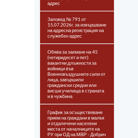
адрес
Заповед № 791 от
15.07.2026г. за извършване
на адресна регистрация на
служебен адрес
Обява за заемане на 45
(четиридесет и пет)
вакантни длъжности за
войници във
Военновъздушните сили от
лица, завършили
граждански средни или
висши училища в страната
и в чужбина
График за осъществяване
прием на граждани в малки
и отдалечени населени
места от началниците на
РУ при ОД на МВР - Добрич