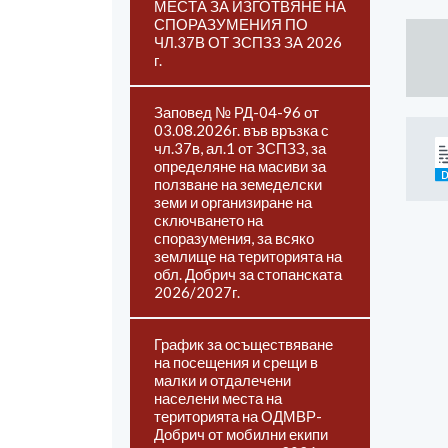
МЕСТА ЗА ИЗГОТВЯНЕ НА
СПОРАЗУМЕНИЯ ПО
ЧЛ.37В ОТ ЗСПЗЗ ЗА 2026
г.
Заповед № РД-04-96 от
03.08.2026г. във връзка с
чл.37в, ал.1 от ЗСПЗЗ, за
определяне на масиви за
ползване на земеделски
земи и организиране на
сключването на
споразумения, за всяко
землище на територията на
обл. Добрич за стопанската
2026/2027г.
График за осъществяване
на посещения и срещи в
малки и отдалечени
населени места на
територията на ОДМВР-
Добрич от мобилни екипи