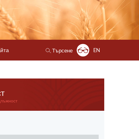
айта
EN
Търсене
ст
длъжност