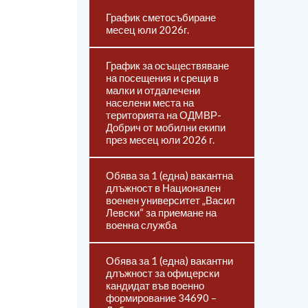
График сметосъбиране
месец юли 2026г.
График за осъществяване
на посещения и срещи в
малки и отдалечени
населени места на
територията на ОДМВР-
Добрич от мобилни екипи
през месец юли 2026 г.
Обява за 1 (една) вакантна
длъжност в Национален
военен университет „Васил
Левски“ за приемане на
военна служба
Обява за 1 (една) вакантни
длъжност за офицерски
кандидат във военно
формирование 34690 –