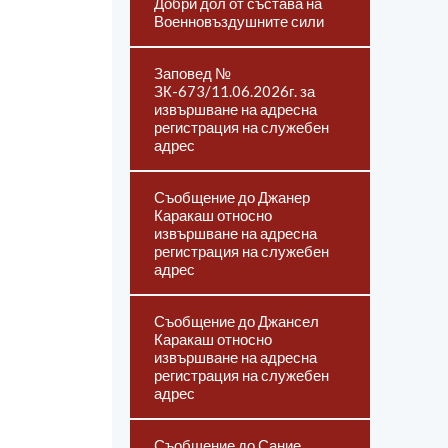
Добри дол от състава на
Военновъздушните сили
Заповед №
ЗК-673/11.06.2026г. за
извършване на адресна
регистрация на служебен
адрес
Съобщение до Джанер
Каракаш относно
извършване на адресна
регистрация на служебен
адрес
Съобщение до Джансел
Каракаш относно
извършване на адресна
регистрация на служебен
адрес
Съобщение до Сание