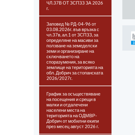
ЧЛ.37В ОТ ЗСПЗЗ ЗА 2026
г.
Заповед № РД-04-96 от
03.08.2026г. във връзка с
чл.37в, ал.1 от ЗСПЗЗ, за
определяне на масиви за
ползване на земеделски
земи и организиране на
сключването на
споразумения, за всяко
землище на територията на
обл. Добрич за стопанската
2026/2027г.
График за осъществяване
на посещения и срещи в
малки и отдалечени
населени места на
територията на ОДМВР-
Добрич от мобилни екипи
през месец август 2026 г.