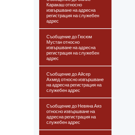
Каракаш относно
извършване на адресна
регистрация на служебен
адрес
Съобщение до Гюсюм
Мустан относно
извършване на адресна
регистрация на служебен
адрес
Съобщение до Айсер
Ахмед относно извършване
на адресна регистрация на
служебен адрес
Съобщение до Невяна Аяз
относно извършване на
адресна регистрация на
служебен адрес