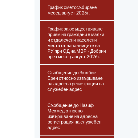
График сметосъбиране
месец август 2026г.
График за осъществяване
прием на граждани в малки
и отдалечени населени
места от началниците на
РУ при ОД на МВР - Добрич
през месец август 2026г.
Съобщение до Зюлбие
Ерен относно извършване
на адресна регистрация на
служебен адрес
Съобщение до Назиф
Мехмед относно
извършване на адресна
регистрация на служебен
адрес