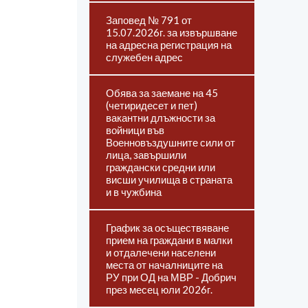
Заповед № 791 от
15.07.2026г. за извършване
на адресна регистрация на
служебен адрес
Обява за заемане на 45
(четиридесет и пет)
вакантни длъжности за
войници във
Военновъздушните сили от
лица, завършили
граждански средни или
висши училища в страната
и в чужбина
График за осъществяване
прием на граждани в малки
и отдалечени населени
места от началниците на
РУ при ОД на МВР - Добрич
през месец юли 2026г.