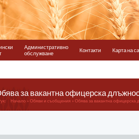
ински
Административно
Контакти
Карта на с
т
обслужване
бява за вакантна офицерска длъжно
тук:
Начало
Обяви и съобщения
Обява за вакантна офицерска 