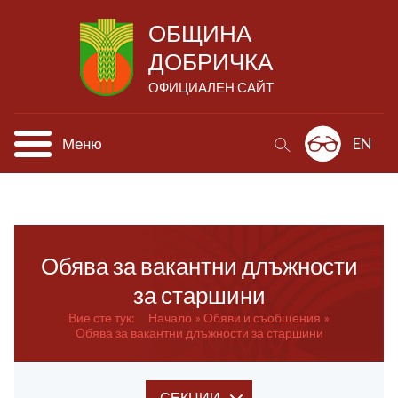
ОБЩИНА
ДОБРИЧКА
ОФИЦИАЛЕН САЙТ
Меню
EN
Обява за вакантни длъжности
за старшини
Вие сте тук:
Начало
Обяви и съобщения
Обява за вакантни длъжности за старшини
СЕКЦИИ