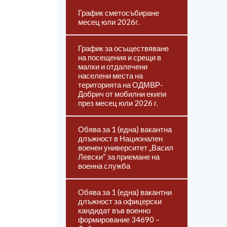
График сметосъбиране
месец юли 2026г.
График за осъществяване
на посещения и срещи в
малки и отдалечени
населени места на
територията на ОДМВР-
Добрич от мобилни екипи
през месец юли 2026 г.
Обява за 1 (една) вакантна
длъжност в Национален
военен университет „Васил
Левски“ за приемане на
военна служба
Обява за 1 (една) вакантни
длъжност за офицерски
кандидат във военно
формирование 34690 –