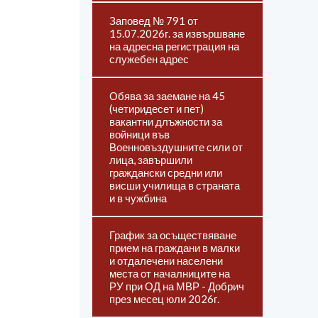
Заповед № 791 от
15.07.2026г. за извършване
на адресна регистрация на
служебен адрес
Обява за заемане на 45
(четиридесет и пет)
вакантни длъжности за
войници във
Военновъздушните сили от
лица, завършили
граждански средни или
висши училища в страната
и в чужбина
График за осъществяване
прием на граждани в малки
и отдалечени населени
места от началниците на
РУ при ОД на МВР - Добрич
през месец юли 2026г.