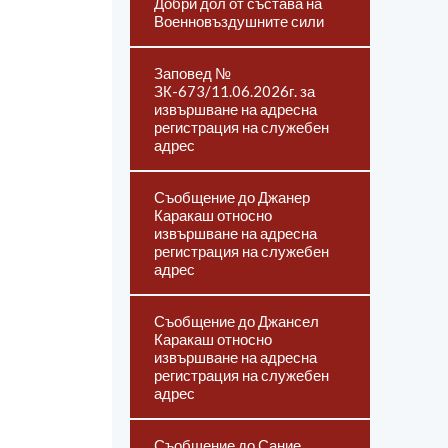
Добри дол от състава на
Военновъздушните сили
Заповед №
ЗК-673/11.06.2026г. за
извършване на адресна
регистрация на служебен
адрес
Съобщение до Джанер
Каракаш относно
извършване на адресна
регистрация на служебен
адрес
Съобщение до Джансел
Каракаш относно
извършване на адресна
регистрация на служебен
адрес
Съобщение до Сание