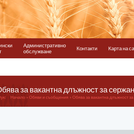
ински
Административно
Контакти
Карта на с
т
обслужване
бява за вакантна длъжност за сержа
тук:
Начало
Обяви и съобщения
Обява за вакантна длъжност за