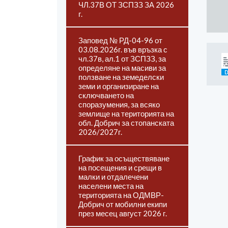
ЧЛ.37В ОТ ЗСПЗЗ ЗА 2026
г.
Заповед № РД-04-96 от
03.08.2026г. във връзка с
чл.37в, ал.1 от ЗСПЗЗ, за
определяне на масиви за
ползване на земеделски
земи и организиране на
сключването на
споразумения, за всяко
землище на територията на
обл. Добрич за стопанската
2026/2027г.
График за осъществяване
на посещения и срещи в
малки и отдалечени
населени места на
територията на ОДМВР-
Добрич от мобилни екипи
през месец август 2026 г.