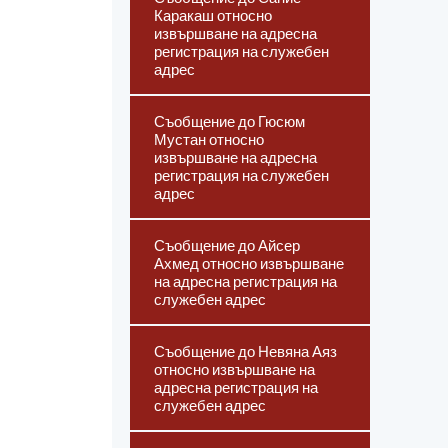
Каракаш относно
извършване на адресна
регистрация на служебен
адрес
Съобщение до Гюсюм
Мустан относно
извършване на адресна
регистрация на служебен
адрес
Съобщение до Айсер
Ахмед относно извършване
на адресна регистрация на
служебен адрес
Съобщение до Невяна Аяз
относно извършване на
адресна регистрация на
служебен адрес