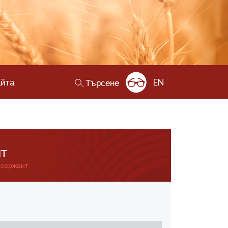
айта
EN
Търсене
нт
 сержант