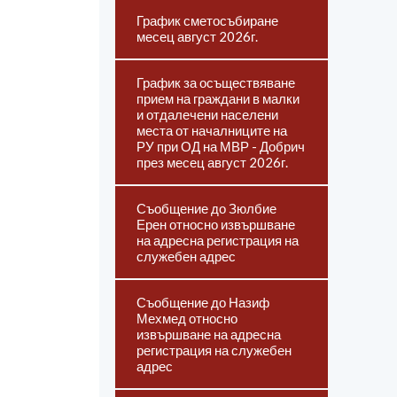
График сметосъбиране
месец август 2026г.
График за осъществяване
прием на граждани в малки
и отдалечени населени
места от началниците на
РУ при ОД на МВР - Добрич
през месец август 2026г.
Съобщение до Зюлбие
Ерен относно извършване
на адресна регистрация на
служебен адрес
Съобщение до Назиф
Мехмед относно
извършване на адресна
регистрация на служебен
адрес