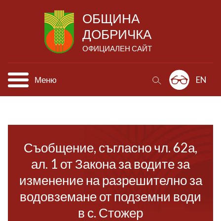
ОБЩИНА
ДОБРИЧКА
ОФИЦИАЛЕН САЙТ
Меню
EN
Съобщение, съгласно чл. 62а,
ал. 1 от Закона за водите за
изменение на разрешително за
водовземане от подземни води
в с. Стожер