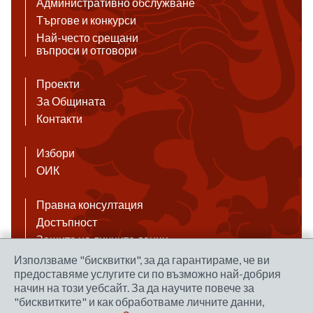
Административно обслужване
Търгове и конкурси
Най-често срещани
въпроси и отговори
Проекти
За Общината
Контакти
Избори
ОИК
Правна консултация
Достъпност
Защита на личните данни
Антикорупция
Използваме "бисквитки", за да гарантираме, че ви
предоставяме услугите си по възможно най-добрия
Връзки
начин на този уебсайт. За да научите повече за
"бисквитките" и как обработваме личните данни,