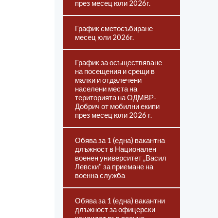
през месец юли 2026г.
График сметосъбиране
месец юли 2026г.
График за осъществяване
на посещения и срещи в
малки и отдалечени
населени места на
територията на ОДМВР-
Добрич от мобилни екипи
през месец юли 2026 г.
Обява за 1 (една) вакантна
длъжност в Национален
военен университет „Васил
Левски“ за приемане на
военна служба
Обява за 1 (една) вакантни
длъжност за офицерски