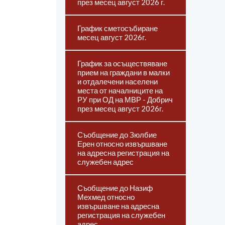
през месец август 2026 г.
График сметосъбиране
месец август 2026г.
График за осъществяване
прием на граждани в малки
и отдалечени населени
места от началниците на
РУ при ОД на МВР - Добрич
през месец август 2026г.
Съобщение до Зюлбие
Ерен относно извършване
на адресна регистрация на
служебен адрес
Съобщение до Назиф
Мехмед относно
извършване на адресна
регистрация на служебен
адрес