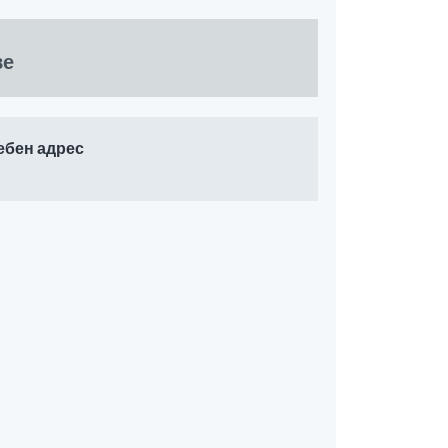
ве
ебен адрес