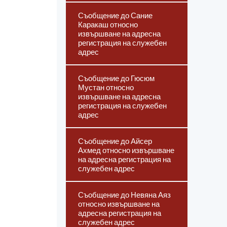
Съобщение до Сание
Каракаш относно
извършване на адресна
регистрация на служебен
адрес
Съобщение до Гюсюм
Мустан относно
извършване на адресна
регистрация на служебен
адрес
Съобщение до Айсер
Ахмед относно извършване
на адресна регистрация на
служебен адрес
Съобщение до Невяна Аяз
относно извършване на
адресна регистрация на
служебен адрес