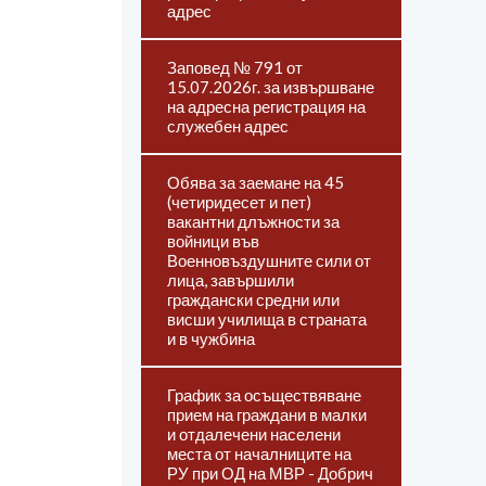
адрес
Заповед № 791 от
15.07.2026г. за извършване
на адресна регистрация на
служебен адрес
Обява за заемане на 45
(четиридесет и пет)
вакантни длъжности за
войници във
Военновъздушните сили от
лица, завършили
граждански средни или
висши училища в страната
и в чужбина
График за осъществяване
прием на граждани в малки
и отдалечени населени
места от началниците на
РУ при ОД на МВР - Добрич