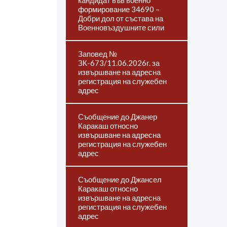
кандидат във военно
формирование 34690 –
Добри дол от състава на
Военновъздушните сили
Заповед №
ЗК-673/11.06.2026г. за
извършване на адресна
регистрация на служебен
адрес
Съобщение до Джанер
Каракаш относно
извършване на адресна
регистрация на служебен
адрес
Съобщение до Джансел
Каракаш относно
извършване на адресна
регистрация на служебен
адрес