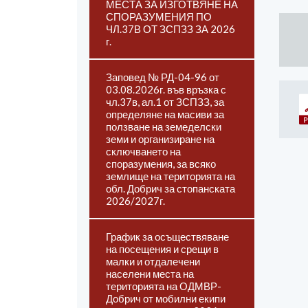
МЕСТА ЗА ИЗГОТВЯНЕ НА
СПОРАЗУМЕНИЯ ПО
ЧЛ.37В ОТ ЗСПЗЗ ЗА 2026
г.
Заповед № РД-04-96 от
03.08.2026г. във връзка с
чл.37в, ал.1 от ЗСПЗЗ, за
определяне на масиви за
ползване на земеделски
земи и организиране на
сключването на
споразумения, за всяко
землище на територията на
обл. Добрич за стопанската
2026/2027г.
График за осъществяване
на посещения и срещи в
малки и отдалечени
населени места на
територията на ОДМВР-
Добрич от мобилни екипи