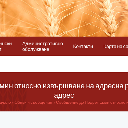
ински
Административно
Контакти
Карта на с
т
обслужване
ин относно извършване на адресна 
адрес
ачало
Обяви и съобщения
Съобщение до Недрет Емин относно и