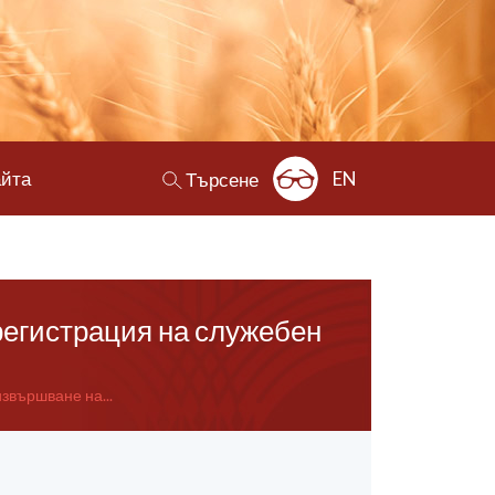
айта
EN
Търсене
регистрация на служебен
звършване на...