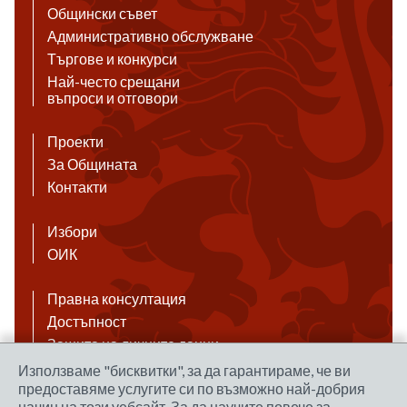
Общински съвет
Административно обслужване
Търгове и конкурси
Най-често срещани
въпроси и отговори
Проекти
За Общината
Контакти
Избори
ОИК
Правна консултация
Достъпност
Защита на личните данни
Антикорупция
Използваме "бисквитки", за да гарантираме, че ви
предоставяме услугите си по възможно най-добрия
Връзки
начин на този уебсайт. За да научите повече за