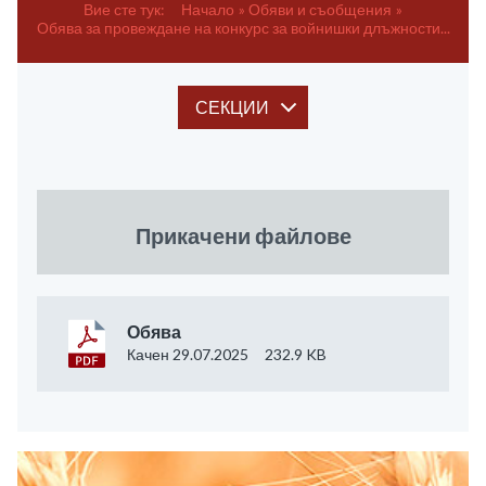
Вие сте тук:
Начало
Обяви и съобщения
Обява за провеждане на конкурс за войнишки длъжности...
СЕКЦИИ
Прикачени файлове
Обява
Качен 29.07.2025
232.9 KB