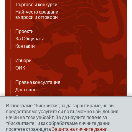
Търгове и конкурси
Най-често срещани
въпроси и отговори
Проекти
За Общината
Контакти
Избори
ОИК
Правна консултация
Достъпност
Защита на личните данни
Антикорупция
Използваме "бисквитки", за да гарантираме, че ви
предоставяме услугите си по възможно най-добрия
Връзки
начин на този уебсайт. За да научите повече за
"бисквитките" и как обработваме личните данни,
посетете страницата
Защита на личните данни
.
Правила за ползване на сайта