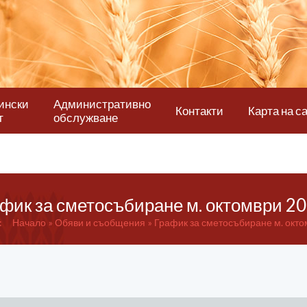
ински
Административно
Контакти
Карта на с
т
обслужване
фик за сметосъбиране м. октомври 20
:
Начало
Обяви и съобщения
График за сметосъбиране м. окто