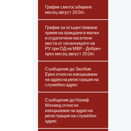
График сметосъбиране
месец август 2026г.
График за осъществяване
прием на граждани в малки
и отдалечени населени
места от началниците на
РУ при ОД на МВР - Добрич
през месец август 2026г.
Съобщение до Зюлбие
Ерен относно извършване
на адресна регистрация на
служебен адрес
Съобщение до Назиф
Мехмед относно
извършване на адресна
регистрация на служебен
адрес