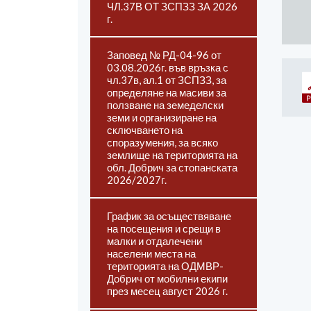
ЧЛ.37В ОТ ЗСПЗЗ ЗА 2026
г.
Заповед № РД-04-96 от
03.08.2026г. във връзка с
чл.37в, ал.1 от ЗСПЗЗ, за
определяне на масиви за
ползване на земеделски
земи и организиране на
сключването на
споразумения, за всяко
землище на територията на
обл. Добрич за стопанската
2026/2027г.
График за осъществяване
на посещения и срещи в
малки и отдалечени
населени места на
територията на ОДМВР-
Добрич от мобилни екипи
през месец август 2026 г.