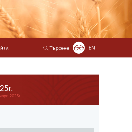
айта
EN
Търсене
25г.
мври 2025г.