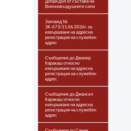
Добри дол от състава на
Военновъздушните сили
Заповед №
ЗК-673/11.06.2026г. за
извършване на адресна
регистрация на служебен
адрес
Съобщение до Джанер
Каракаш относно
извършване на адресна
регистрация на служебен
адрес
Съобщение до Джансел
Каракаш относно
извършване на адресна
регистрация на служебен
адрес
Съобщение до Сание