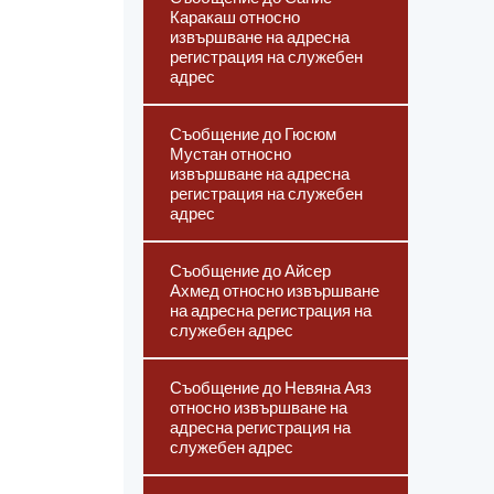
Каракаш относно
извършване на адресна
регистрация на служебен
адрес
Съобщение до Гюсюм
Мустан относно
извършване на адресна
регистрация на служебен
адрес
Съобщение до Айсер
Ахмед относно извършване
на адресна регистрация на
служебен адрес
Съобщение до Невяна Аяз
относно извършване на
адресна регистрация на
служебен адрес