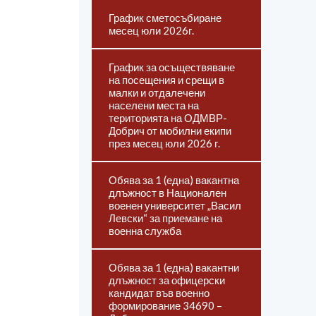
График сметосъбиране
месец юли 2026г.
График за осъществяване
на посещения и срещи в
малки и отдалечени
населени места на
територията на ОДМВР-
Добрич от мобилни екипи
през месец юли 2026 г.
Обява за 1 (една) вакантна
длъжност в Национален
военен университет „Васил
Левски“ за приемане на
военна служба
Обява за 1 (една) вакантни
длъжност за офицерски
кандидат във военно
формирование 34690 –