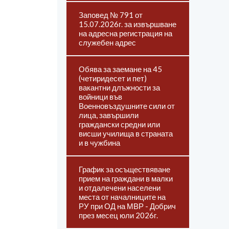
Заповед № 791 от
15.07.2026г. за извършване
на адресна регистрация на
служебен адрес
Обява за заемане на 45
(четиридесет и пет)
вакантни длъжности за
войници във
Военновъздушните сили от
лица, завършили
граждански средни или
висши училища в страната
и в чужбина
График за осъществяване
прием на граждани в малки
и отдалечени населени
места от началниците на
РУ при ОД на МВР - Добрич
през месец юли 2026г.