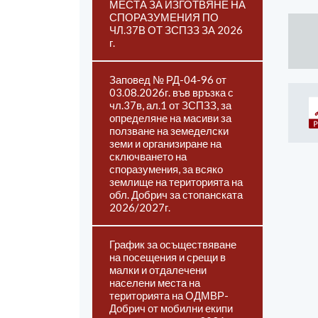
МЕСТА ЗА ИЗГОТВЯНЕ НА
СПОРАЗУМЕНИЯ ПО
ЧЛ.37В ОТ ЗСПЗЗ ЗА 2026
г.
Заповед № РД-04-96 от
03.08.2026г. във връзка с
чл.37в, ал.1 от ЗСПЗЗ, за
определяне на масиви за
ползване на земеделски
земи и организиране на
сключването на
споразумения, за всяко
землище на територията на
обл. Добрич за стопанската
2026/2027г.
График за осъществяване
на посещения и срещи в
малки и отдалечени
населени места на
територията на ОДМВР-
Добрич от мобилни екипи