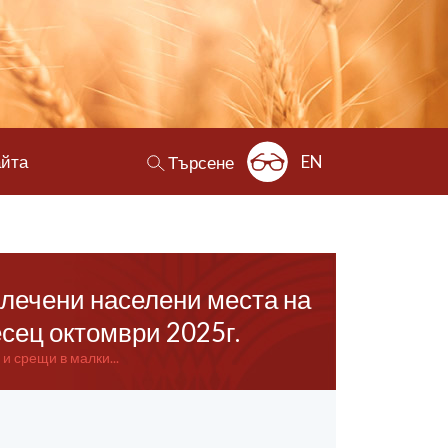
айта
EN
Търсене
алечени населени места на
сец октомври 2025г.
 срещи в малки...