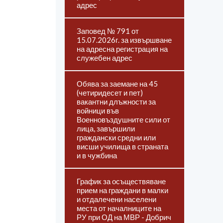
адрес
Заповед № 791 от
15.07.2026г. за извършване
на адресна регистрация на
служебен адрес
Обява за заемане на 45
(четиридесет и пет)
вакантни длъжности за
войници във
Военновъздушните сили от
лица, завършили
граждански средни или
висши училища в страната
и в чужбина
График за осъществяване
прием на граждани в малки
и отдалечени населени
места от началниците на
РУ при ОД на МВР - Добрич