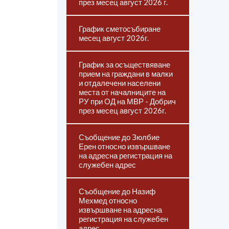
през месец август 2026 г.
График сметосъбиране
месец август 2026г.
График за осъществяване
прием на граждани в малки
и отдалечени населени
места от началниците на
РУ при ОД на МВР - Добрич
през месец август 2026г.
Съобщение до Зюлбие
Ерен относно извършване
на адресна регистрация на
служебен адрес
Съобщение до Назиф
Мехмед относно
извършване на адресна
регистрация на служебен
адрес