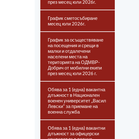
през месец юли 2026г.
График сметосъбиране
месец юли 2026г.
График за осъществяване
на посещения и срещи в
малки и отдалечени
населени места на
територията на ОДМВР-
Добрич от мобилни екипи
през месец юли 2026 г.
Обява за 1 (една) вакантна
длъжност в Национален
военен университет „Васил
Левски“ за приемане на
военна служба
Обява за 1 (една) вакантни
длъжност за офицерски