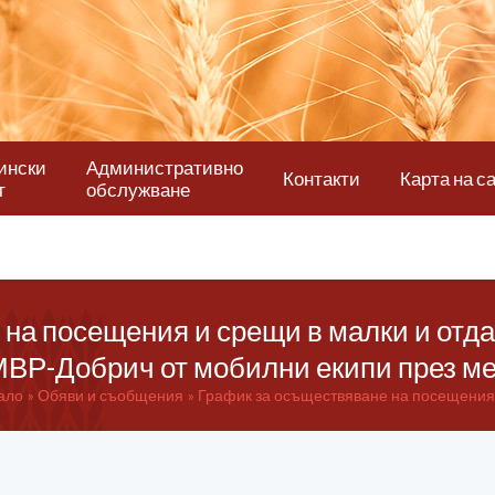
ински
Административно
Контакти
Карта на с
т
обслужване
на посещения и срещи в малки и отд
ВР-Добрич от мобилни екипи през ме
ало
Обяви и съобщения
График за осъществяване на посещения и