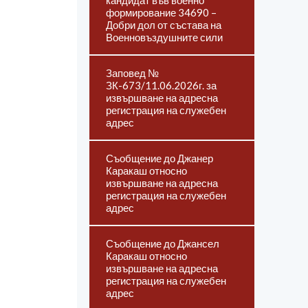
кандидат във военно
формирование 34690 –
Добри дол от състава на
Военновъздушните сили
Заповед №
ЗК-673/11.06.2026г. за
извършване на адресна
регистрация на служебен
адрес
Съобщение до Джанер
Каракаш относно
извършване на адресна
регистрация на служебен
адрес
Съобщение до Джансел
Каракаш относно
извършване на адресна
регистрация на служебен
адрес