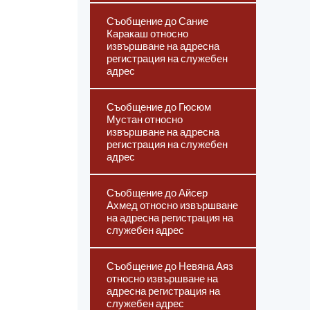
Съобщение до Сание
Каракаш относно
извършване на адресна
регистрация на служебен
адрес
Съобщение до Гюсюм
Мустан относно
извършване на адресна
регистрация на служебен
адрес
Съобщение до Айсер
Ахмед относно извършване
на адресна регистрация на
служебен адрес
Съобщение до Невяна Аяз
относно извършване на
адресна регистрация на
служебен адрес