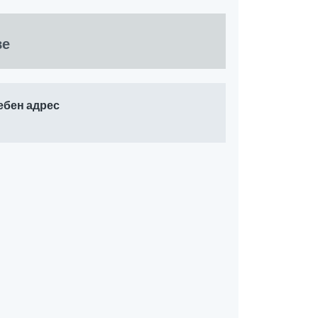
ве
ебен адрес