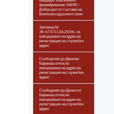
кандидат във военно
формирование 34690 –
Добри дол от състава на
Военновъздушните сили
Заповед №
ЗК-673/11.06.2026г. за
извършване на адресна
регистрация на служебен
адрес
Съобщение до Джанер
Каракаш относно
извършване на адресна
регистрация на служебен
адрес
Съобщение до Джансел
Каракаш относно
извършване на адресна
регистрация на служебен
адрес