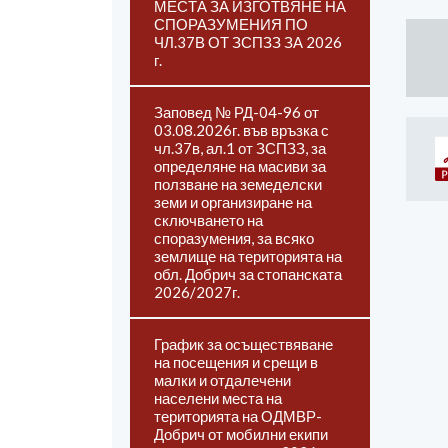
МЕСТА ЗА ИЗГОТВЯНЕ НА
СПОРАЗУМЕНИЯ ПО
ЧЛ.37В ОТ ЗСПЗЗ ЗА 2026
г.
Заповед № РД-04-96 от
03.08.2026г. във връзка с
чл.37в, ал.1 от ЗСПЗЗ, за
определяне на масиви за
ползване на земеделски
земи и организиране на
сключването на
споразумения, за всяко
землище на територията на
обл. Добрич за стопанската
2026/2027г.
График за осъществяване
на посещения и срещи в
малки и отдалечени
населени места на
територията на ОДМВР-
Добрич от мобилни екипи