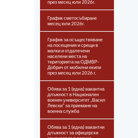
през месец юли 2026г.
График сметосъбиране
месец юли 2026г.
График за осъществяване
на посещения и срещи в
малки и отдалечени
населени места на
територията на ОДМВР-
Добрич от мобилни екипи
през месец юли 2026 г.
Обява за 1 (една) вакантна
длъжност в Национален
военен университет „Васил
Левски“ за приемане на
военна служба
Обява за 1 (една) вакантни
длъжност за офицерски