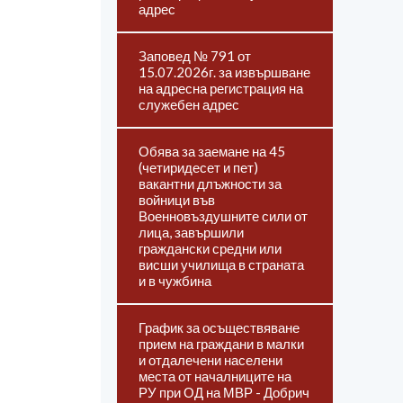
адрес
Заповед № 791 от
15.07.2026г. за извършване
на адресна регистрация на
служебен адрес
Обява за заемане на 45
(четиридесет и пет)
вакантни длъжности за
войници във
Военновъздушните сили от
лица, завършили
граждански средни или
висши училища в страната
и в чужбина
График за осъществяване
прием на граждани в малки
и отдалечени населени
места от началниците на
РУ при ОД на МВР - Добрич