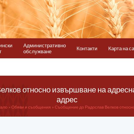
ински
Административно
Контакти
Карта на с
т
обслужване
елков относно извършване на адресна
адрес
ало
Обяви и съобщения
Съобщение до Радослав Велков относно 