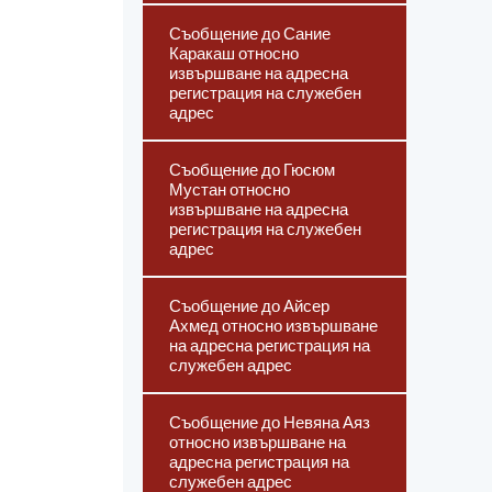
Съобщение до Сание
Каракаш относно
извършване на адресна
регистрация на служебен
адрес
Съобщение до Гюсюм
Мустан относно
извършване на адресна
регистрация на служебен
адрес
Съобщение до Айсер
Ахмед относно извършване
на адресна регистрация на
служебен адрес
Съобщение до Невяна Аяз
относно извършване на
адресна регистрация на
служебен адрес