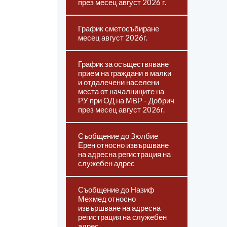
през месец август 2026 г.
График сметосъбиране
месец август 2026г.
График за осъществяване
прием на граждани в малки
и отдалечени населени
места от началниците на
РУ при ОД на МВР - Добрич
през месец август 2026г.
Съобщение до Зюлбие
Ерен относно извършване
на адресна регистрация на
служебен адрес
Съобщение до Назиф
Мехмед относно
извършване на адресна
регистрация на служебен
адрес