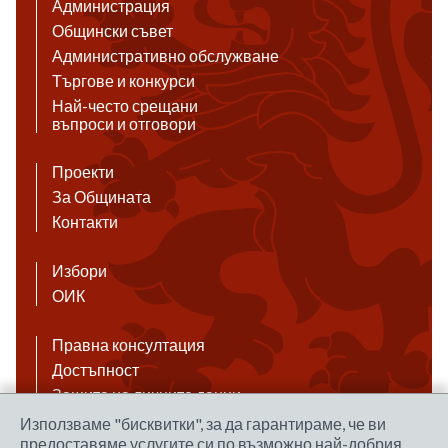
Администрация
Общински съвет
Административно обслужване
Търгове и конкурси
Най-често срещани
въпроси и отговори
Проекти
За Общината
Контакти
Избори
ОИК
Правна консултация
Достъпност
Защита на личните данни
Антикорупция
Използваме "бисквитки", за да гарантираме, че ви
предоставяме услугите си по възможно най-добрия
Връзки