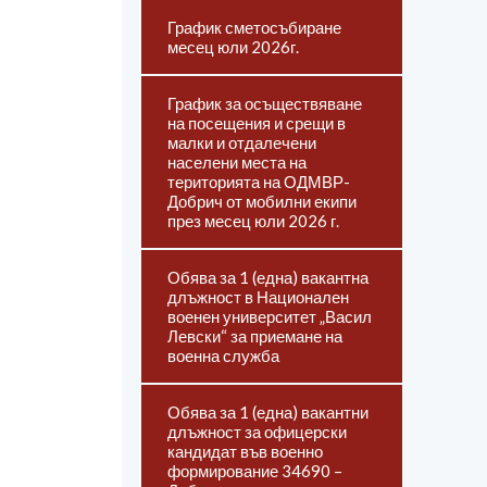
График сметосъбиране
месец юли 2026г.
График за осъществяване
на посещения и срещи в
малки и отдалечени
населени места на
територията на ОДМВР-
Добрич от мобилни екипи
през месец юли 2026 г.
Обява за 1 (една) вакантна
длъжност в Национален
военен университет „Васил
Левски“ за приемане на
военна служба
Обява за 1 (една) вакантни
длъжност за офицерски
кандидат във военно
формирование 34690 –