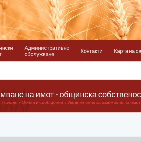
ински
Административно
Контакти
Карта на с
т
обслужване
мване на имот - общинска собственост
Начало
Обяви и съобщения
Уведомление за изземване на имот 