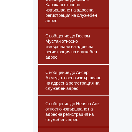
Каракаш относно
извършване на адресна
регистрация на служебен
адрес
Съобщение до Гюсюм
Мустан относно
извършване на адресна
регистрация на служебен
адрес
Съобщение до Айсер
Ахмед относно извършване
на адресна регистрация на
служебен адрес
Съобщение до Невяна Аяз
относно извършване на
адресна регистрация на
служебен адрес