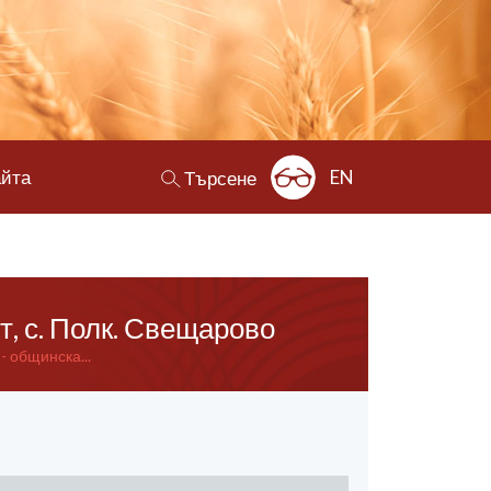
айта
EN
Търсене
, с. Полк. Свещарово
- общинска...