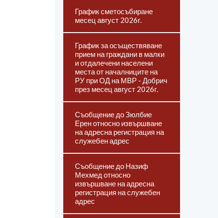
График сметосъбиране
месец август 2026г.
График за осъществяване
прием на граждани в малки
и отдалечени населени
места от началниците на
РУ при ОД на МВР - Добрич
през месец август 2026г.
Съобщение до Зюлбие
Ерен относно извършване
на адресна регистрация на
служебен адрес
Съобщение до Назиф
Мехмед относно
извършване на адресна
регистрация на служебен
адрес