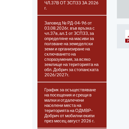
ЧЛ.37В ОТ ЗСПЗЗ ЗА 2026
г.
Заповед № РД-04-96 от
03.08.2026г. във връзка с
чл.37в, ал.1 от ЗСПЗЗ, за
определяне на масиви за
ползване на земеделски
земи и организиране на
сключването на
споразумения, за всяко
землище на територията на
обл. Добрич за стопанската
2026/2027г.
График за осъществяване
на посещения и срещи в
малки и отдалечени
населени места на
територията на ОДМВР-
Добрич от мобилни екипи
през месец август 2026 г.