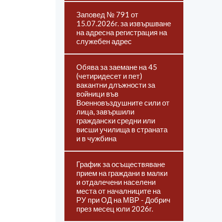
Заповед № 791 от
15.07.2026г. за извършване
на адресна регистрация на
служебен адрес
Обява за заемане на 45
(четиридесет и пет)
вакантни длъжности за
войници във
Военновъздушните сили от
лица, завършили
граждански средни или
висши училища в страната
и в чужбина
График за осъществяване
прием на граждани в малки
и отдалечени населени
места от началниците на
РУ при ОД на МВР - Добрич
през месец юли 2026г.