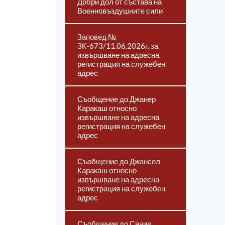
Добри дол от състава на
Военновъздушните сили
Заповед №
ЗК-673/11.06.2026г. за
извършване на адресна
регистрация на служебен
адрес
Съобщение до Джанер
Каракаш относно
извършване на адресна
регистрация на служебен
адрес
Съобщение до Джансел
Каракаш относно
извършване на адресна
регистрация на служебен
адрес
Съобщение до Сание