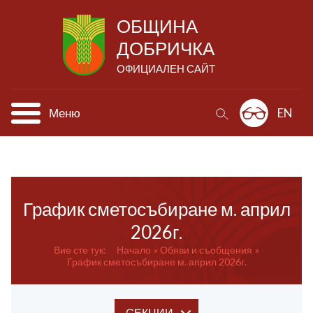
ОБЩИНА
ДОБРИЧКА
ОФИЦИАЛЕН САЙТ
Меню
EN
График сметосъбиране м. април
2026г.
Вие сте тук:
Начало
Обяви и съобщения
График сметосъбиране м. април 2026г.
СЕКЦИИ