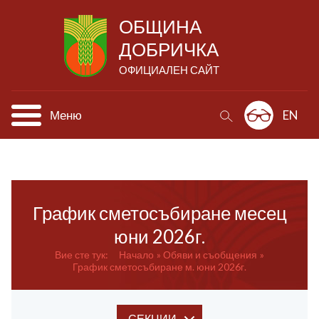
ОБЩИНА
ДОБРИЧКА
ОФИЦИАЛЕН САЙТ
Меню
EN
График сметосъбиране месец
юни 2026г.
Вие сте тук:
Начало
Обяви и съобщения
График сметосъбиране м. юни 2026г.
СЕКЦИИ