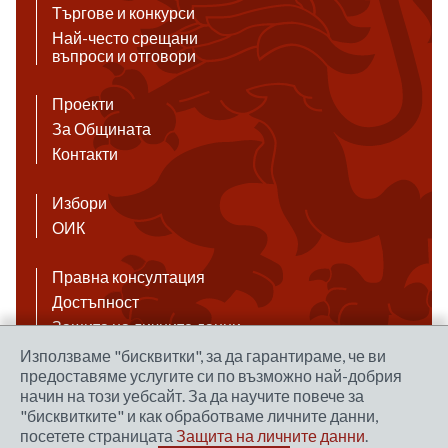
Търгове и конкурси
Най-често срещани
въпроси и отговори
Проекти
За Общината
Контакти
Избори
ОИК
Правна консултация
Достъпност
Защита на личните данни
Антикорупция
Използваме "бисквитки", за да гарантираме, че ви
предоставяме услугите си по възможно най-добрия
Връзки
начин на този уебсайт. За да научите повече за
"бисквитките" и как обработваме личните данни,
посетете страницата
Защита на личните данни
.
Правила за ползване на сайта