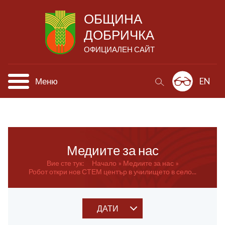
ОБЩИНА
ДОБРИЧКА
ОФИЦИАЛЕН САЙТ
Меню
EN
Медиите за нас
Вие сте тук:
Начало
Медиите за нас
Робот откри нов СТЕМ център в училището в село...
ДАТИ