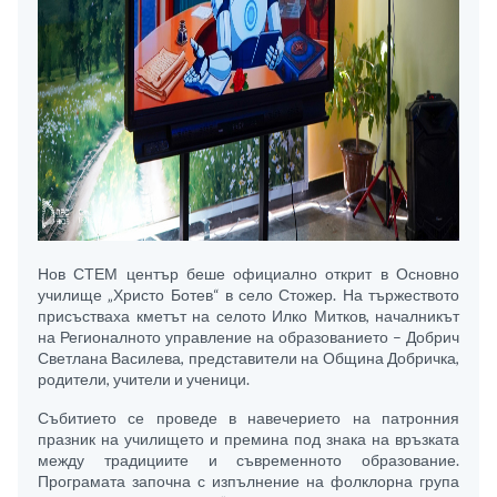
Нов СТЕМ център беше официално открит в Основно
училище „Христо Ботев“ в село Стожер. На тържеството
присъстваха кметът на селото Илко Митков, началникът
на Регионалното управление на образованието – Добрич
Светлана Василева, представители на Община Добричка,
родители, учители и ученици.
Събитието се проведе в навечерието на патронния
празник на училището и премина под знака на връзката
между традициите и съвременното образование.
Програмата започна с изпълнение на фолклорна група