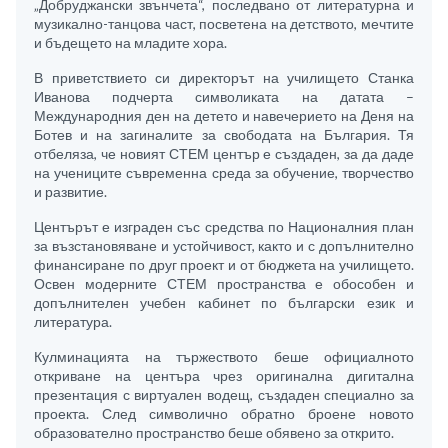
„Добруджански звънчета“, последвано от литературна и
музикално-танцова част, посветена на детството, мечтите
и бъдещето на младите хора.
В приветствието си директорът на училището Станка
Иванова подчерта символиката на датата –
Международния ден на детето и навечерието на Деня на
Ботев и на загиналите за свободата на България. Тя
отбеляза, че новият СТЕМ център е създаден, за да даде
на учениците съвременна среда за обучение, творчество
и развитие.
Центърът е изграден със средства по Националния план
за възстановяване и устойчивост, както и с допълнително
финансиране по друг проект и от бюджета на училището.
Освен модерните СТЕМ пространства е обособен и
допълнителен учебен кабинет по български език и
литература.
Кулминацията на тържеството беше официалното
откриване на центъра чрез оригинална дигитална
презентация с виртуален водещ, създаден специално за
проекта. След символично обратно броене новото
образователно пространство беше обявено за открито.