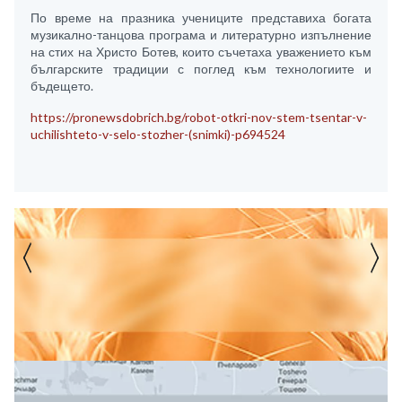
По време на празника учениците представиха богата
музикално-танцова програма и литературно изпълнение
на стих на Христо Ботев, които съчетаха уважението към
българските традиции с поглед към технологиите и
бъдещето.
https://pronewsdobrich.bg/robot-otkri-nov-stem-tsentar-v-
uchilishteto-v-selo-stozher-(snimki)-p694524