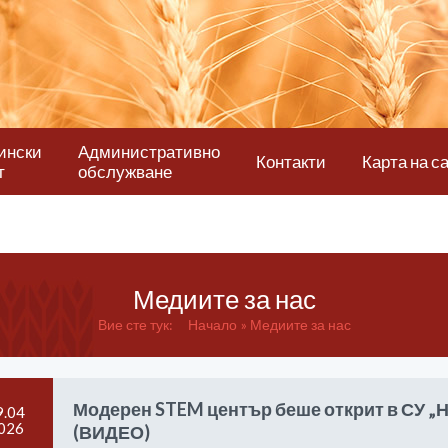
ински
Административно
Контакти
Карта на с
т
обслужване
Медиите за нас
Вие сте тук:
Начало
Медиите за нас
Модерен STEM център беше открит в СУ „Н
9.04
026
(ВИДЕО)