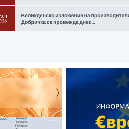
Великденско изложение на производители
7.04
026
Добричка се провежда днес...