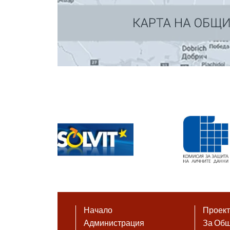
Начало
Проек
Администрация
За Об