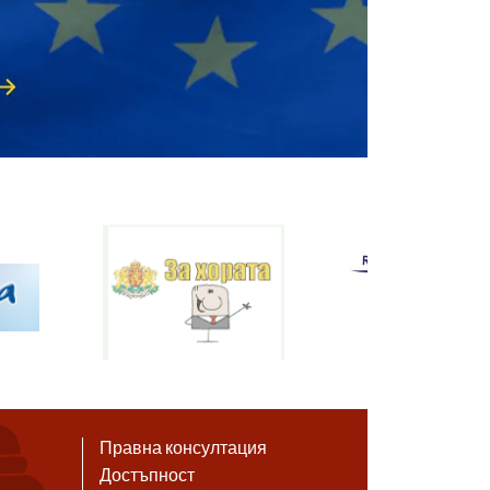
Правна консултация
Достъпност