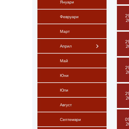
Януари
2
Февруари
2
Март
2
2
Април
Май
2
2
Юни
Юли
2
2
Август
0
Септември
2