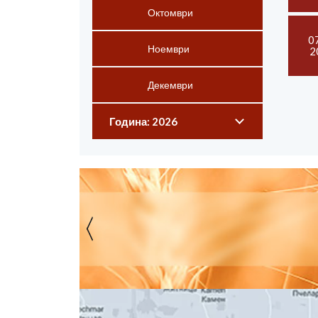
Октомври
0
Ноември
2
Декември
Година: 2026