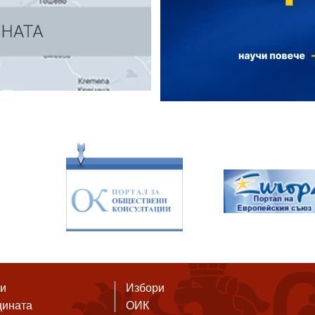
ти
Избори
щината
ОИК