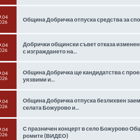
9.04
Община Добричка отпуска средства за спор
026
Добрички общински съвет отказа изменен
9.04
026
с изграждането на...
Община Добричка ще кандидатства с проек
9.04
026
уязвими и...
Община Добричка отпуска безлихвен заем
9.04
026
селата Божурово и...
С празничен концерт в село Божурово Об
9.04
026
ромите (ВИДЕО)