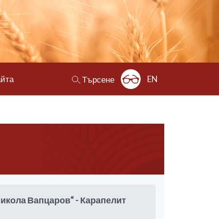
айта
EN
Търсене
икола Вапцаров“ - Карапелит