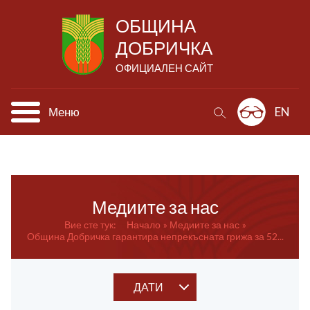
ОБЩИНА
ДОБРИЧКА
ОФИЦИАЛЕН САЙТ
Меню
EN
Медиите за нас
Вие сте тук:
Начало
Медиите за нас
Община Добричка гарантира непрекъсната грижа за 52...
ДАТИ