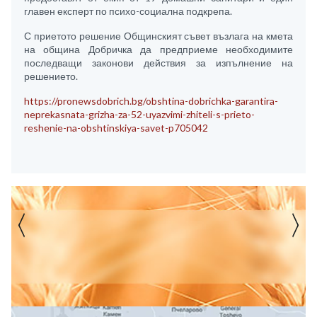
главен експерт по психо-социална подкрепа.
С приетото решение Общинският съвет възлага на кмета
на община Добричка да предприеме необходимите
последващи законови действия за изпълнение на
решението.
https://pronewsdobrich.bg/obshtina-dobrichka-garantira-
neprekasnata-grizha-za-52-uyazvimi-zhiteli-s-prieto-
reshenie-na-obshtinskiya-savet-p705042