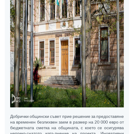
Добрички общински съвет прие решение за предоставяне
на временен безлихвен заем в размер на 20 000 евро от
бюджетната сметка на общината, с което се осигурява
непрекъснатото изпълнение на проекта „Иновативни