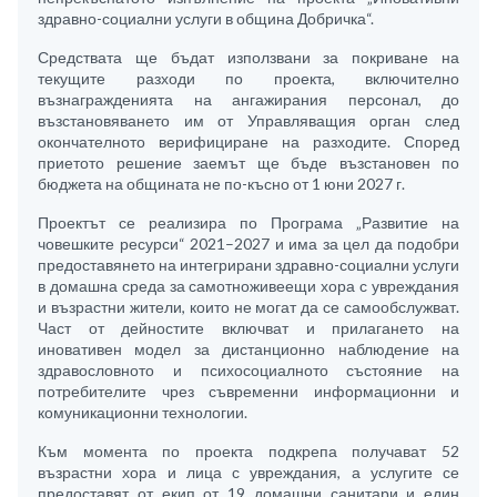
здравно-социални услуги в община Добричка“.
Средствата ще бъдат използвани за покриване на
текущите разходи по проекта, включително
възнагражденията на ангажирания персонал, до
възстановяването им от Управляващия орган след
окончателното верифициране на разходите. Според
приетото решение заемът ще бъде възстановен по
бюджета на общината не по-късно от 1 юни 2027 г.
Проектът се реализира по Програма „Развитие на
човешките ресурси“ 2021–2027 и има за цел да подобри
предоставянето на интегрирани здравно-социални услуги
в домашна среда за самотноживеещи хора с увреждания
и възрастни жители, които не могат да се самообслужват.
Част от дейностите включват и прилагането на
иновативен модел за дистанционно наблюдение на
здравословното и психосоциалното състояние на
потребителите чрез съвременни информационни и
комуникационни технологии.
Към момента по проекта подкрепа получават 52
възрастни хора и лица с увреждания, а услугите се
предоставят от екип от 19 домашни санитари и един