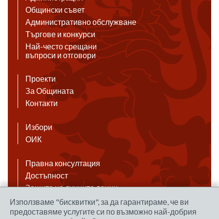
Общински съвет
Административно обслужване
Търгове и конкурси
Най-често срещани
въпроси и отговори
Проекти
За Общината
Контакти
Избори
ОИК
Правна консултация
Достъпност
Защита на личните данни
Антикорупция
Използваме "бисквитки", за да гарантираме, че ви
предоставяме услугите си по възможно най-добрия
Връзки