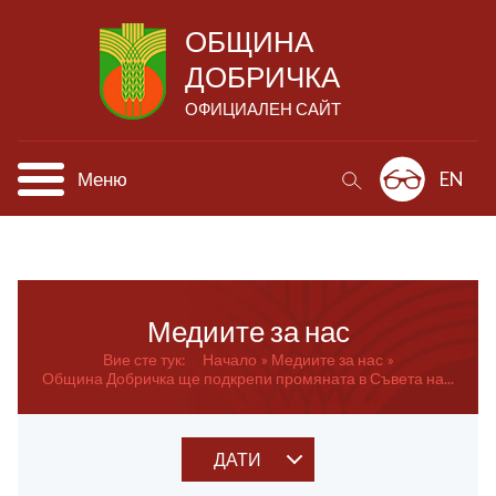
ОБЩИНА
ДОБРИЧКА
ОФИЦИАЛЕН САЙТ
Меню
EN
Медиите за нас
Вие сте тук:
Начало
Медиите за нас
Община Добричка ще подкрепи промяната в Съвета на...
ДАТИ