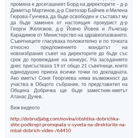
промяна е досегашният Борд на директорите – д-р
Димитър Мартинов, д-р Светозар Байчев и Милена
Гюрова-Гунчева, да бъде освободен и съставът му
да бъде заменен от настоящия прокурист д-р
Георги Желязков, д-р Йовчо Йовев и Лъчезар
Карадимов от Министерство на здравеопазването.
Съветниците гласуваха положително и по точката
относно предложението мандатът на
новоизбрания съвет на директорите до бъде със
срок до провеждане на конкурс. На заседанието
днес присъстваха 19 от общо 21 съветници, които
единодушно приеха всички точки по докладната.
Ако кметът Соня Георгиева няма възможност да
участва в Общото събрание, то представител на
Община Добричка ще бъде заместник-кметът
Атанас Дучев.
Виж видеото
http://dobrudjabg.com/novina/obshtina-dobrichka-
shte-podkrepi-promqnata-v-syveta-na-direktorite-na-
mbal-dobrich-video-/64410