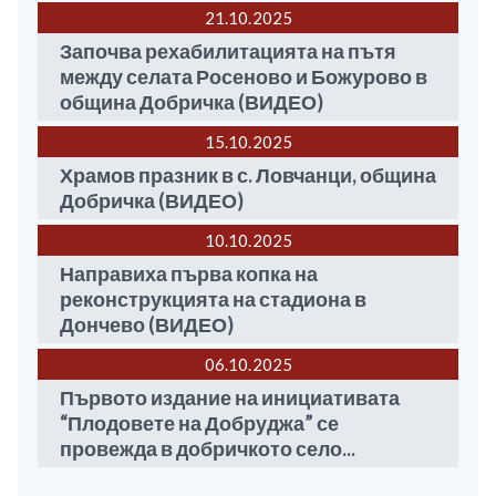
21.10
2025
Започва рехабилитацията на пътя
между селата Росеново и Божурово в
община Добричка (ВИДЕО)
15.10
2025
Храмов празник в с. Ловчанци, община
Добричка (ВИДЕО)
10.10
2025
Направиха първа копка на
реконструкцията на стадиона в
Дончево (ВИДЕО)
06.10
2025
Първото издание на инициативата
“Плодовете на Добруджа” се
провежда в добричкото село...