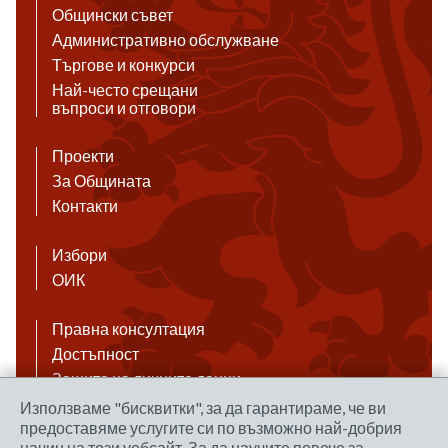
Общински съвет
Административно обслужване
Търгове и конкурси
Най-често срещани
въпроси и отговори
Проекти
За Общината
Контакти
Избори
ОИК
Правна консултация
Достъпност
Защита на личните данни
Антикорупция
Използваме "бисквитки", за да гарантираме, че ви
предоставяме услугите си по възможно най-добрия
Връзки
начин на този уебсайт. За да научите повече за