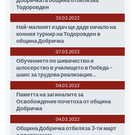
Добричката община отбелязва
Тодоровден
10.03
2022
Най-малкият ездач ще даде начало на
конния турнир на Тодоровден в
община Добричка
07.03
2022
Обучението по шивачество и
шлосерство в училището в Победа –
шанс за трудова реализация...
04.03
2022
Паметта на загиналите за
Освобождение почетоха от община
Добричка
04.03
2022
Община Добричка отбеляза 3-ти март