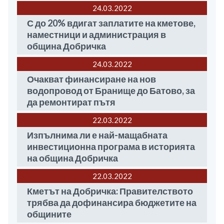
24.03
2022
С до 20% вдигат заплатите на кметове,
наместници и администрация в
община Добричка
24.03
2022
Очакват финансиране на нов
водопровод от Бранище до Батово, за
да ремонтират пътя
22.03
2022
Изпълнима ли е най-мащабната
инвестиционна програма в историята
на община Добричка
22.03
2022
Кметът на Добричка: Правителството
трябва да дофинансира бюджетите на
общините