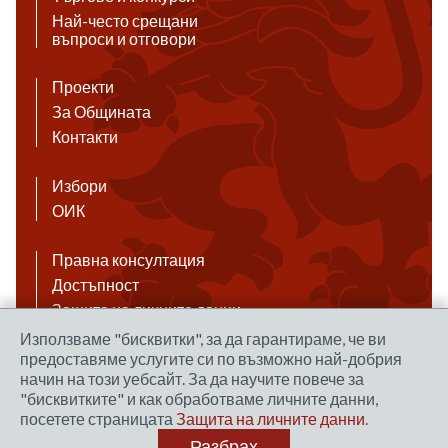
Най-често срещани
въпроси и отговори
Проекти
За Общината
Контакти
Избори
ОИК
Правна консултация
Достъпност
Защита на личните данни
Антикорупция
Използваме "бисквитки", за да гарантираме, че ви
предоставяме услугите си по възможно най-добрия
Връзки
начин на този уебсайт. За да научите повече за
"бисквитките" и как обработваме личните данни,
посетете страницата
Защита на личните данни
.
Правила за ползване на сайта
Разбрах