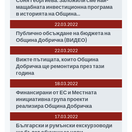
Соня Георгиева: Заложили сме най-
мащабната инвестиционна програма
в историята на Община...
22.03
2022
Публично обсъждане на бюджета на
Община Добричка (ВИДЕО)
22.03
2022
Вижте пътищата, които Община
Добричка ще ремонтира през тази
година
18.03
2022
Финансирани от ЕС и Местната
инициативна група проекти
реализира Община Добричка
17.03
2022
Български и румънски екскурзоводи