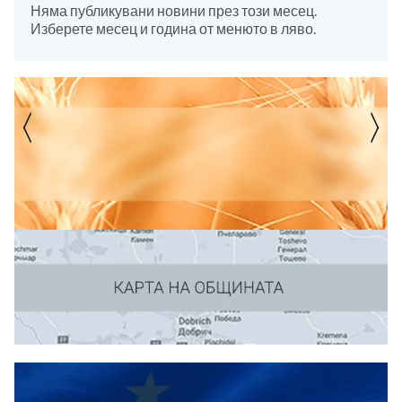
Няма публикувани новини през този месец.
Изберете месец и година от менюто в ляво.