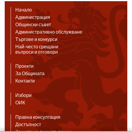
Начало
Администрация
Общински съвет
Административно обслужване
Търгове и конкурси
Най-често срещани
въпроси и отговори
Проекти
За Общината
Контакти
Избори
ОИК
Правна консултация
Достъпност
Защита на личните данни