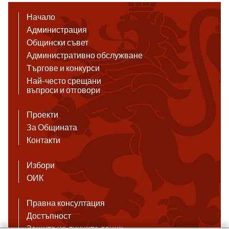
Начало
Администрация
Общински съвет
Административно обслужване
Търгове и конкурси
Най-често срещани
въпроси и отговори
Проекти
За Общината
Контакти
Избори
ОИК
Правна консултация
Достъпност
Защита на личните данни