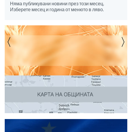
Няма публикувани новини през този месец.
Изберете месец и година от менюто в ляво.