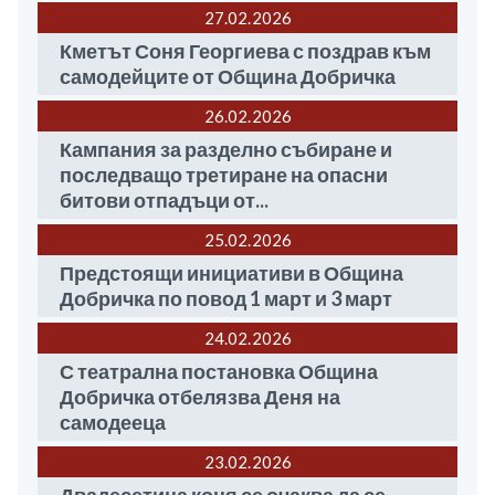
27.02
2026
Кметът Соня Георгиева с поздрав към
самодейците от Община Добричка
26.02
2026
Кампания за разделно събиране и
последващо третиране на опасни
битови отпадъци от...
25.02
2026
Предстоящи инициативи в Община
Добричка по повод 1 март и 3 март
24.02
2026
С театрална постановка Община
Добричка отбелязва Деня на
самодееца
23.02
2026