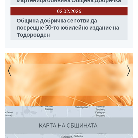
мартеница обявява Община Добричка
02.02
2026
Община Добричка се готви да
посрещне 50-то юбилейно издание на
Тодоровден