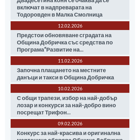
Двадесетина коня се очаква да се
включат в надпреварата на
Тодоровден в Малка Смолница
12.02
2026
Предстои обновяване сградата на
Община Добричка със средства по
Програма“Развитие на...
11.02
2026
Започна плащането на местните
данъци и такси в Община Добричка
10.02
2026
С общи трапези, избор на най-добър
лозар и конкурси за най-добро вино
посрещат Трифон...
09.02
2026
Конкурс за най-красива и оригинална