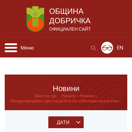
ОБЩИНА
ДОБРИЧКА
ОФИЦИАЛЕН САЙТ
Меню
EN
Новини
Вие сте тук:
Начало
Новини
Международният ден на детето бе отбелязан във всички...
ДАТИ