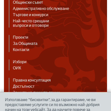
Общински съвет
Административно обслужване
Търгове и конкурси
Най-често срещани
въпроси и отговори
Проекти
За Общината
Контакти
Избори
ОИК
Правна консултация
Достъпност
Защита на личните данни
Антикорупция
Използваме "бисквитки", за да гарантираме, че ви
предоставяме услугите си по възможно най-добрия
Връзки
начин на този уебсайт. За да научите повече за