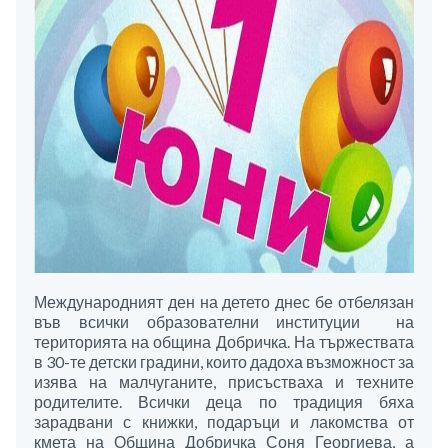
Международният ден на детето днес бе отбелязан
във всички образователни институции на
територията на община Добричка. На тържествата
в 30-те детски градини, които дадоха възможност за
изява на малчуганите, присъстваха и техните
родителите. Всички деца по традиция бяха
зарадвани с книжки, подаръци и лакомства от
кмета на Община Добричка Соня Георгиева, а