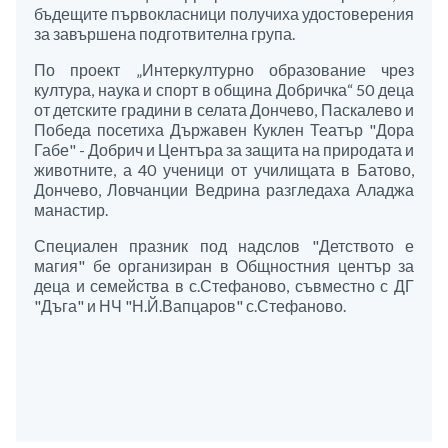
бъдещите първокласници получиха удостоверения
за завършена подготвителна група.
По проект „Интеркултурно образование чрез
култура, наука и спорт в община Добричка“ 50 деца
от детските градини в селата Дончево, Паскалево и
Победа посетиха Държавен Куклен Театър "Дора
Габе" - Добрич и Центъра за защита на природата и
животните, а 40 ученици от училищата в Батово,
Дончево, Ловчанции Ведрина разгледаха Аладжа
манастир.
Специален празник под надслов "Детството е
магия" бе организиран в Общностния център за
деца и семейства в с.Стефаново, съвместно с ДГ
"Дъга" и НЧ "Н.Й.Вапцаров" с.Стефаново.