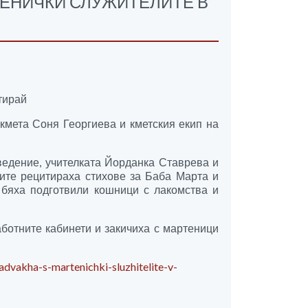
ТЕНИЧКИ СЛУЖИТЕЛИТЕ В
тирай
кмета Соня Георгиева и кметския екип на
ведение, учителката Йорданка Ставрева и
ите рецитираха стихове за Баба Марта и
бяха подготвили кошници с лакомства и
ботните кабинети и закичиха с мартеници
dvakha-s-martenichki-sluzhitelite-v-