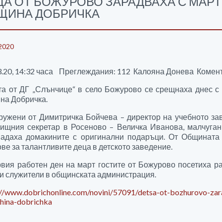
ЦА ОТ БОЖУРОВО ЗАРАДВАХА С МАР
ЩИНА ДОБРИЧКА
2020
.20, 14:32 часа Преглеждания: 112 Калояна Донева Комен
а от ДГ „Слънчице“ в село Божурово се срещнаха днес с 
на Добричка.
ужени от Димитричка Бойчева – директор на учебното за
лищния секретар в Росеново – Величка Иванова, малчуган
надаха домакините с оригинални подаръци. От Общината 
ве за талантливите деца в детското заведение.
вия работен ден на март гостите от Божурово посетиха ра
и служители в общинската администрация.
://www.dobrichonline.com/novini/57091/detsa-ot-bozhurovo-zara
hina-dobrichka