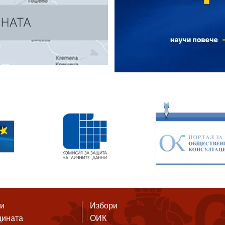
ти
Избори
щината
ОИК