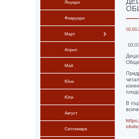
ДЕ
Януари
ОБ
Февруари
02.03.
Март
02.03
Април
Децат
Общи
Май
Придр
чита
Юни
изне
плодо
Юли
В пър
всичк
Август
https
obshc
Септември