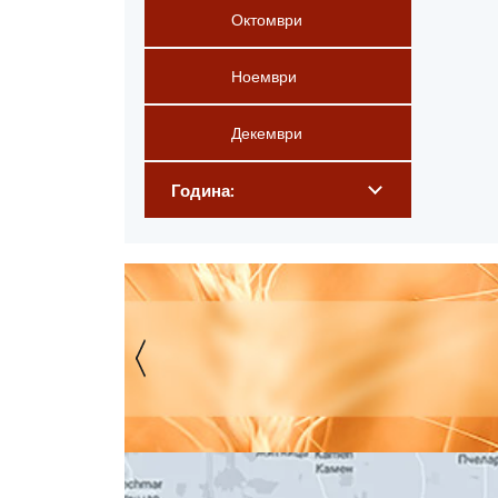
Октомври
Ноември
Декември
Година: