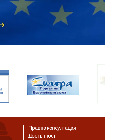
Правна консултация
Достъпност