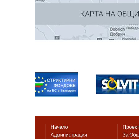
Начало
Проек
Администрация
За Об