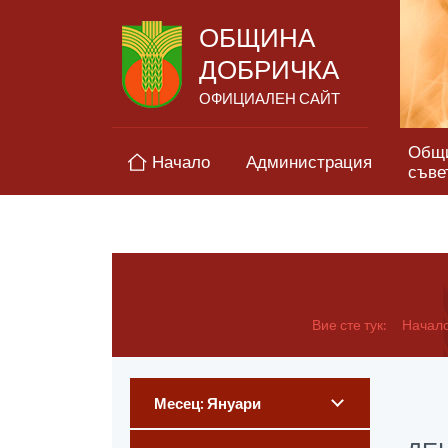
ОБЩИНА
ДОБРИЧКА
ОФИЦИАЛЕН САЙТ
Общ
Начало
Администрация
съве
Вие сте тук:
Начал
Месец: Януари