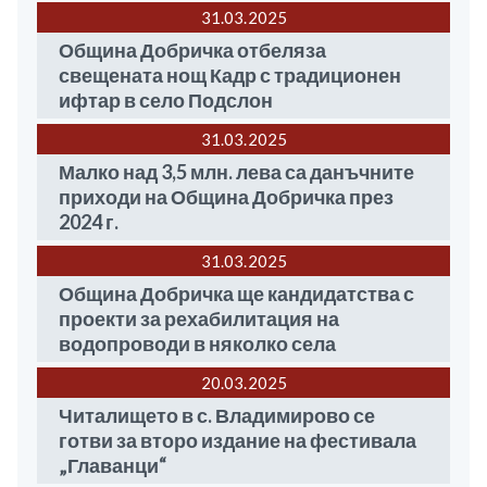
31.03
2025
Община Добричка отбеляза
свещената нощ Кадр с традиционен
ифтар в село Подслон
31.03
2025
Малко над 3,5 млн. лева са данъчните
приходи на Община Добричка през
2024 г.
31.03
2025
Община Добричка ще кандидатства с
проекти за рехабилитация на
водопроводи в няколко села
20.03
2025
Читалището в с. Владимирово се
готви за второ издание на фестивала
„Главанци“