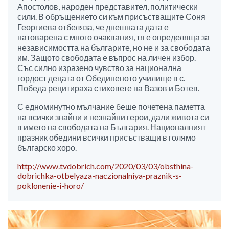
Апостолов, народен представител, политически
сили. В обръщението си към присъстващите Соня
Георгиева отбеляза, че днешната дата е
натоварена с много очаквания, тя е определяща за
независимостта на българите, но не и за свободата
им. Защото свободата е въпрос на личен избор.
Със силно изразено чувство за национална
гордост децата от Обединеното училище в с.
Победа рецитираха стиховете на Вазов и Ботев.
С едноминутно мълчание беше почетена паметта
на всички знайни и незнайни герои, дали живота си
в името на свободата на България. Националният
празник обедини всички присъстващи в голямо
българско хоро.
http://www.tvdobrich.com/2020/03/03/obsthina-
dobrichka-otbelyaza-naczionalniya-praznik-s-
poklonenie-i-horo/