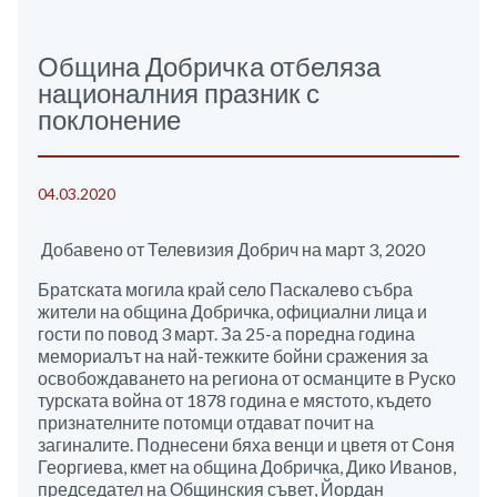
Община Добричка отбеляза
националния празник с
поклонение
04.03.2020
Добавено от Телевизия Добрич на март 3, 2020
Братската могила край село Паскалево събра
жители на община Добричка, официални лица и
гости по повод 3 март. За 25-а поредна година
мемориалът на най-тежките бойни сражения за
освобождаването на региона от османците в Руско
турската война от 1878 година е мястото, където
признателните потомци отдават почит на
загиналите. Поднесени бяха венци и цветя от Соня
Георгиева, кмет на община Добричка, Дико Иванов,
председател на Общинския съвет, Йордан