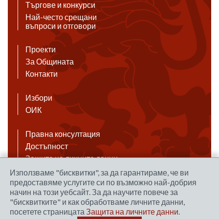
Търгове и конкурси
Най-често срещани
въпроси и отговори
Проекти
За Общината
Контакти
Избори
ОИК
Правна консултация
Достъпност
Защита на личните данни
Антикорупция
Използваме "бисквитки", за да гарантираме, че ви
предоставяме услугите си по възможно най-добрия
Връзки
начин на този уебсайт. За да научите повече за
"бисквитките" и как обработваме личните данни,
посетете страницата
Защита на личните данни
.
Правила за ползване на сайта