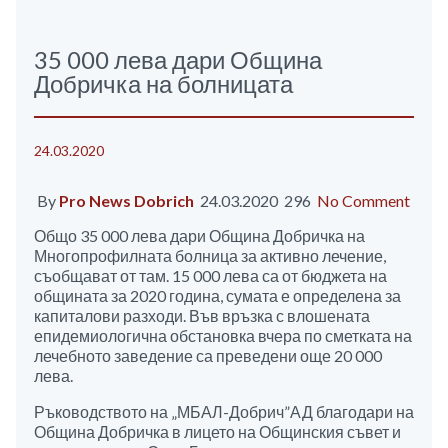
35 000 лева дари Община
Добричка на болницата
24.03.2020
By
Pro News Dobrich
24.03.2020 296
No Comment
Общо 35 000 лева дари Община Добричка на
Многопрофилната болница за активно лечение,
съобщават от там. 15 000 лева са от бюджета на
общината за 2020 година, сумата е определена за
капиталови разходи. Във връзка с влошената
епидемиологична обстановка вчера по сметката на
лечебното заведение са преведени още 20 000
лева.
Ръководството на „МБАЛ-Добрич”АД благодари на
Община Добричка в лицето на Общинския съвет и