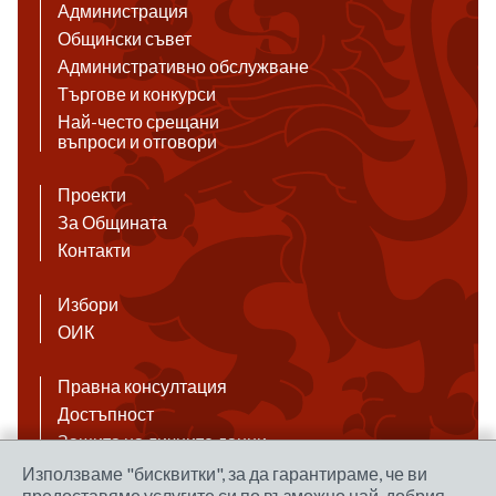
Администрация
Общински съвет
Административно обслужване
Търгове и конкурси
Най-често срещани
въпроси и отговори
Проекти
За Общината
Контакти
Избори
ОИК
Правна консултация
Достъпност
Защита на личните данни
Антикорупция
Използваме "бисквитки", за да гарантираме, че ви
предоставяме услугите си по възможно най-добрия