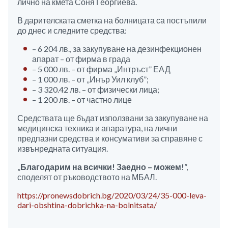
лично на кмета Соня Георгиева.
В дарителската сметка на болницата са постъпили
до днес и следните средства:
– 6 204 лв., за закупуване на дезинфекционен
апарат – от фирма в града
– 5 000 лв. – от фирма „Интръст” ЕАД
– 1 000 лв. – от „Инър Уил клуб”;
– 3 320.42 лв. – от физически лица;
– 1 200 лв. – от частно лице
Средствата ще бъдат използвани за закупуване на
медицинска техника и апаратура, на лични
предпазни средства и консумативи за справяне с
извънредната ситуация.
„
Благодарим на всички! Заедно – можем!
”,
споделят от ръководството на МБАЛ.
https://pronewsdobrich.bg/2020/03/24/35-000-leva-
dari-obshtina-dobrichka-na-bolnitsata/