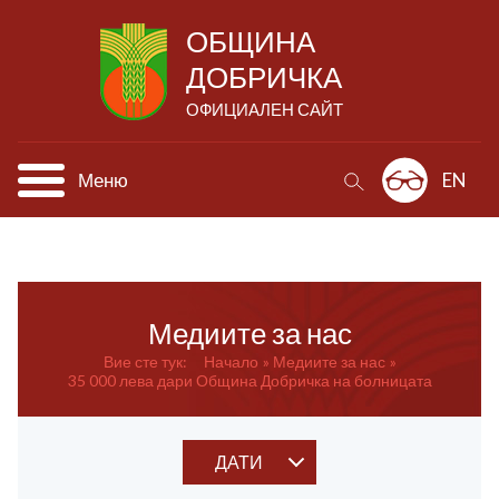
ОБЩИНА
ДОБРИЧКА
ОФИЦИАЛЕН САЙТ
Меню
EN
Медиите за нас
Вие сте тук:
Начало
Медиите за нас
35 000 лева дари Община Добричка на болницата
ДАТИ