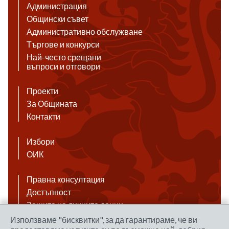
Администрация
Общински съвет
Административно обслужване
Търгове и конкурси
Най-често срещани
въпроси и отговори
Проекти
За Общината
Контакти
Избори
ОИК
Правна консултация
Достъпност
Защита на личните данни
Антикорупция
Използваме "бисквитки", за да гарантираме, че ви