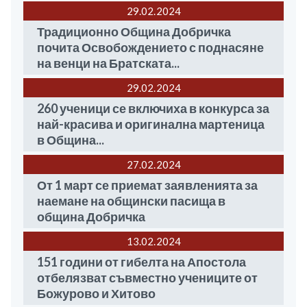
29.02
2024
Традиционно Община Добричка
почита Освобождението с поднасяне
на венци на Братската...
29.02
2024
260 ученици се включиха в конкурса за
най-красива и оригинална мартеница
в Община...
27.02
2024
От 1 март се приемат заявленията за
наемане на общински пасища в
община Добричка
13.02
2024
151 години от гибелта на Апостола
отбелязват съвместно учениците от
Божурово и Хитово