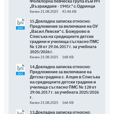
Фолклорна певческа група към НЧ
„Възраждане - 1941г.“ с.Одринци
Качен 21.08.2025
41.46 KB
15.Докладна записка относно:
Предложение за включване на ОУ
„Васил Левски“ с. Божурово в
Списъка на средищните детски
градини и училища съгласно ПМС
№ 128 от 29.06.2017 г. за учебната
2025/2026 г.
Качен 21.08.2025
168 KB
14.Докладна записка относно:
Предложение за включване на
Детска градина с. Алцек в Списъка
на средищните детски градини и
училища съгласно ПМС № 128 от
29.06.2017 г. за учебната 2025/2026
г.
Качен 21.08.2025
166 KB
13.Докладна записка относно: