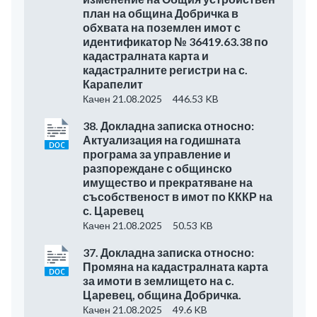
план на община Добричка в
обхвата на поземлен имот с
идентификатор № 36419.63.38 по
кадастралната карта и
кадастралните регистри на с.
Карапелит
Качен 21.08.2025
446.53 KB
38. Докладна записка относно:
Актуализация на годишната
програма за управление и
разпореждане с общинско
имущество и прекратяване на
съсобственост в имот по КККР на
с. Царевец
Качен 21.08.2025
50.53 KB
37. Докладна записка относно:
Промяна на кадастралната карта
за имоти в землището на с.
Царевец, община Добричка.
Качен 21.08.2025
49.6 KB