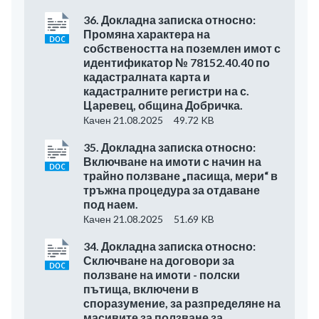
36. Докладна записка относно:
Промяна характера на
собствеността на поземлен имот с
идентификатор № 78152.40.40 по
кадастралната карта и
кадастралните регистри на с.
Царевец, община Добричка.
Качен 21.08.2025
49.72 KB
35. Докладна записка относно:
Включване на имоти с начин на
трайно ползване „пасища, мери“ в
тръжна процедура за отдаване
под наем.
Качен 21.08.2025
51.69 KB
34. Докладна записка относно:
Сключване на договори за
ползване на имоти - полски
пътища, включени в
споразумение, за разпределяне на
масивите за ползване за