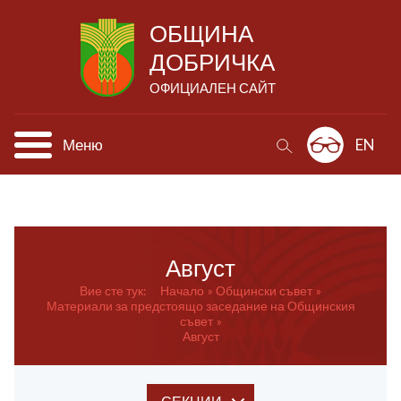
ОБЩИНА
ДОБРИЧКА
ОФИЦИАЛЕН САЙТ
Меню
EN
Август
Вие сте тук:
Начало
Общински
съвет
Материали за предстоящо заседание на Общинския
съвет
Август