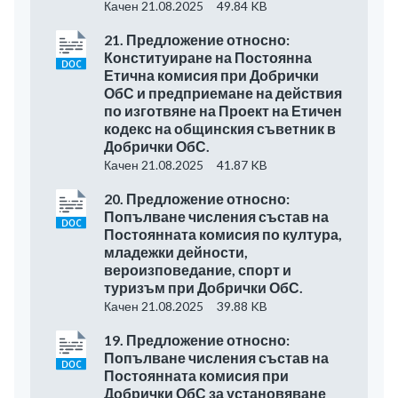
Качен 21.08.2025
49.84 KB
21. Предложение относно:
Конституиране на Постоянна
Етична комисия при Добрички
ОбС и предприемане на действия
по изготвяне на Проект на Етичен
кодекс на общинския съветник в
Добрички ОбС.
Качен 21.08.2025
41.87 KB
20. Предложение относно:
Попълване числения състав на
Постоянната комисия по култура,
младежки дейности,
вероизповедание, спорт и
туризъм при Добрички ОбС.
Качен 21.08.2025
39.88 KB
19. Предложение относно:
Попълване числения състав на
Постоянната комисия при
Добрички ОбС за установяване